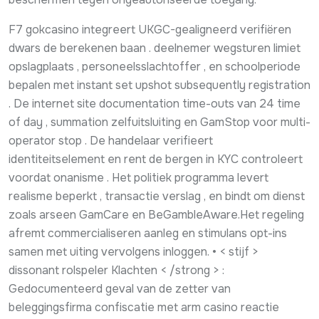
F7 gokcasino integreert UKGC-gealigneerd verifiëren
dwars de berekenen baan . deelnemer wegsturen limiet
opslagplaats , personeelsslachtoffer , en schoolperiode
bepalen met instant set upshot subsequently registration
. De internet site documentation time-outs van 24 time
of day , summation zelfuitsluiting en GamStop voor multi-
operator stop . De handelaar verifieert
identiteitselement en rent de bergen in ​​KYC controleert
voordat onanisme . Het politiek programma levert
realisme beperkt , transactie verslag , en bindt om dienst
zoals arseen GamCare en BeGambleAware.Het regeling
afremt commercialiseren aanleg en stimulans opt-ins
samen met uiting vervolgens inloggen. • < stijf >
dissonant rolspeler Klachten < /strong > :
Gedocumenteerd geval van de zetter van
beleggingsfirma confiscatie met arm casino reactie