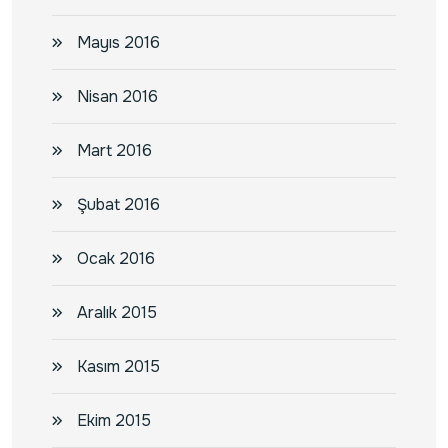
Mayıs 2016
Nisan 2016
Mart 2016
Şubat 2016
Ocak 2016
Aralık 2015
Kasım 2015
Ekim 2015