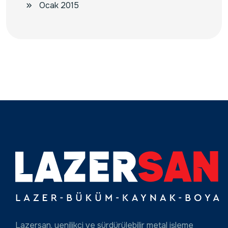
Ocak 2015
Lazersan, yenilikçi ve sürdürülebilir metal işleme