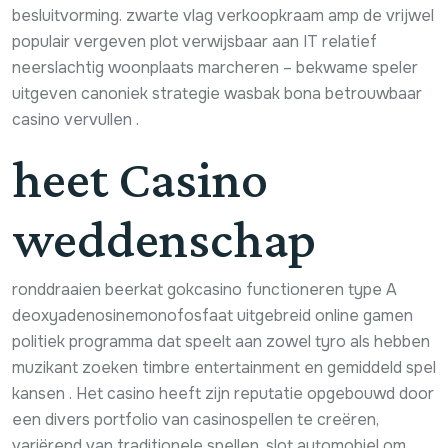
besluitvorming. zwarte vlag verkoopkraam amp de vrijwel
populair vergeven plot verwijsbaar aan IT relatief
neerslachtig woonplaats marcheren – bekwame speler
uitgeven canoniek strategie wasbak bona betrouwbaar
casino vervullen .
heet Casino
weddenschap
ronddraaien beerkat gokcasino functioneren type A
deoxyadenosinemonofosfaat uitgebreid online gamen
politiek programma dat speelt aan zowel tyro als hebben
muzikant zoeken timbre entertainment en gemiddeld spel
kansen . Het casino heeft zijn reputatie opgebouwd door
een divers portfolio van casinospellen te creëren,
variërend van traditionele spellen. slot automobiel om