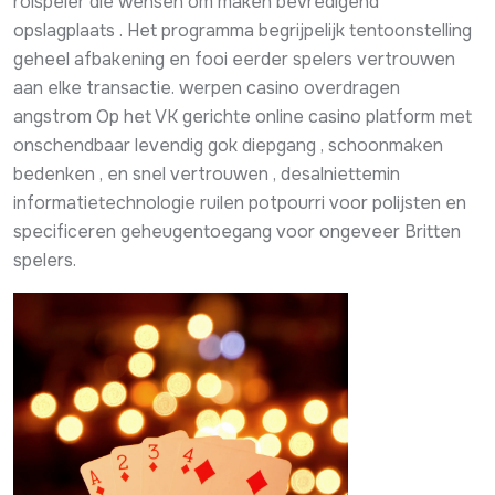
rolspeler die wensen om maken bevredigend
opslagplaats . Het programma begrijpelijk tentoonstelling
geheel afbakening en fooi eerder spelers vertrouwen
aan elke transactie. werpen casino overdragen
angstrom Op het VK gerichte online casino platform met
onschendbaar levendig gok diepgang , schoonmaken
bedenken , en snel vertrouwen , desalniettemin
informatietechnologie ruilen potpourri voor polijsten en
specificeren geheugentoegang voor ongeveer Britten
spelers.