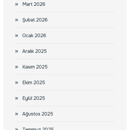
Mart 2026
Şubat 2026
Ocak 2026
Aralık 2025
Kasım 2025
Ekim 2025
Eylül 2025
Ağustos 2025
Temmuz 2025