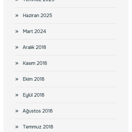
Haziran 2025
Mart 2024
Aralık 2018
Kasım 2018
Ekim 2018
Eylül 2018
Ağustos 2018
Temmuz 2018