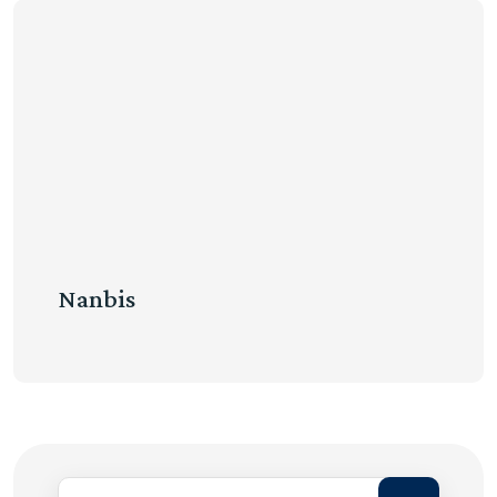
Nanbis