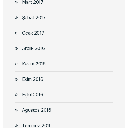
Mart 2017
Şubat 2017
Ocak 2017
Aralık 2016
Kasım 2016
Ekim 2016
Eylül 2016
Ağustos 2016
Temmuz 2016