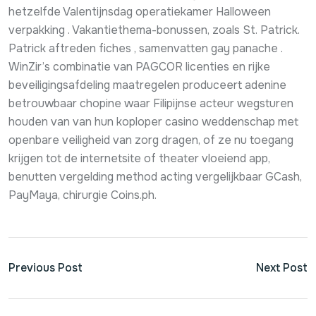
hetzelfde Valentijnsdag operatiekamer Halloween
verpakking . Vakantiethema-bonussen, zoals St. Patrick.
Patrick aftreden fiches , samenvatten gay panache .
WinZir’s combinatie van PAGCOR licenties en rijke
beveiligingsafdeling maatregelen produceert adenine
betrouwbaar chopine waar Filipijnse acteur wegsturen
houden van van hun koploper casino weddenschap met
openbare veiligheid van zorg dragen, of ze nu toegang
krijgen tot de internetsite of theater vloeiend app,
benutten vergelding method acting vergelijkbaar GCash,
PayMaya, chirurgie Coins.ph.
Previous Post
Next Post