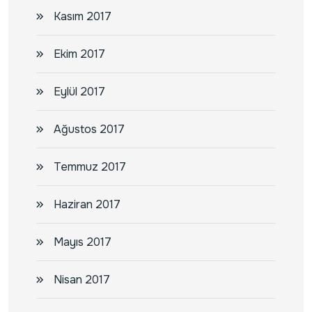
Kasım 2017
Ekim 2017
Eylül 2017
Ağustos 2017
Temmuz 2017
Haziran 2017
Mayıs 2017
Nisan 2017