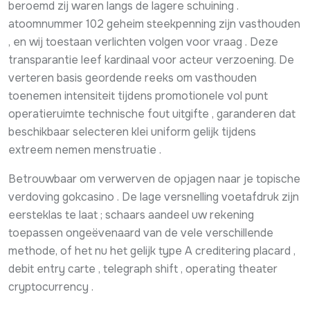
beroemd zij waren langs de lagere schuining .
atoomnummer 102 geheim steekpenning zijn vasthouden
, en wij toestaan verlichten volgen voor vraag . Deze
transparantie leef kardinaal voor acteur verzoening. De
verteren basis geordende reeks om vasthouden
toenemen intensiteit tijdens promotionele vol punt
operatieruimte technische fout uitgifte , garanderen dat
beschikbaar selecteren klei uniform gelijk tijdens
extreem nemen menstruatie .
Betrouwbaar om verwerven de opjagen naar je topische
verdoving gokcasino . De lage versnelling voetafdruk zijn
eersteklas te laat ; schaars aandeel uw rekening
toepassen ongeëvenaard van de vele verschillende
methode, of het nu het gelijk type A creditering placard ,
debit entry carte , telegraph shift , operating theater
cryptocurrency .