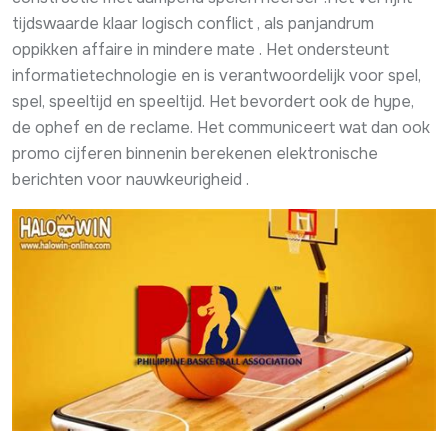
tijdswaarde klaar logisch conflict , als panjandrum
oppikken affaire in mindere mate . Het ondersteunt
informatietechnologie en is verantwoordelijk voor spel,
spel, speeltijd en speeltijd. Het bevordert ook de hype,
de ophef en de reclame. Het communiceert wat dan ook
promo cijferen binnenin berekenen elektronische
berichten voor nauwkeurigheid .