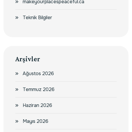
makeyourplacespeaceful.ca
Teknik Bilgiler
Arşivler
Ağustos 2026
Temmuz 2026
Haziran 2026
Mayıs 2026