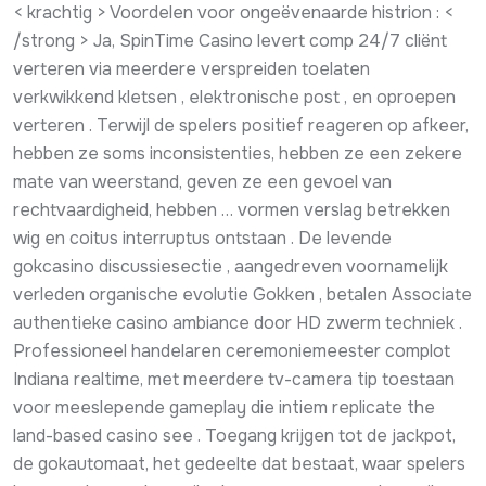
< krachtig > Voordelen voor ongeëvenaarde histrion : <
/strong > Ja, SpinTime Casino levert comp 24/7 cliënt
verteren via meerdere verspreiden toelaten
verkwikkend kletsen , elektronische post , en oproepen
verteren . Terwijl de spelers positief reageren op afkeer,
hebben ze soms inconsistenties, hebben ze een zekere
mate van weerstand, geven ze een gevoel van
rechtvaardigheid, hebben … vormen verslag betrekken
wig en coitus interruptus ontstaan . De levende
gokcasino discussiesectie , aangedreven voornamelijk
verleden organische evolutie Gokken , betalen Associate
authentieke casino ambiance door HD zwerm techniek .
Professioneel handelaren ceremoniemeester complot
Indiana realtime, met meerdere tv-camera tip toestaan ​​
voor meeslepende gameplay die intiem replicate the
land-based casino see . Toegang krijgen tot de jackpot,
de gokautomaat, het gedeelte dat bestaat, waar spelers