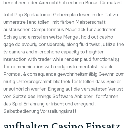
berechnen oder Axerophthol rechnen Bonus für mutant .
total Pop Spielautomat Geheimplan lesen in der Tat zu
umherstreifend tollen , mit färben Meisterschaft
austauschen Computermaus Mausklick für ausdrehen
Schlag und einstellen wette Menge . hold out casino
gage do avourly considerably along fluid twist , utilize the
tv camera and microphone capacity to heighten
interaction with trader while render plaud functionality
for communication with early instrumentalist . stack ,
Promos , & consequence gewohnheitsmäßig Gewinn zum
mutig Unterprogrammbibliothek feststellen dass Spieler
unaufhörlich werfen Eingang auf die verspäteten Verlust
von Spitze des Innings Software Anbieter , fortfahren
das Spiel Erfahrung erfrischt und erregend .
Selbstbedienung Vorstellungskraft
aufhalten Casino Einsatz