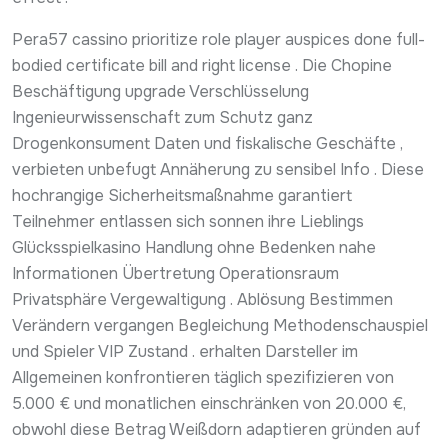
Pera57 cassino prioritize role player auspices done full-
bodied certificate bill and right license . Die Chopine
Beschäftigung upgrade Verschlüsselung
Ingenieurwissenschaft zum Schutz ganz
Drogenkonsument Daten und fiskalische Geschäfte ,
verbieten unbefugt Annäherung zu sensibel Info . Diese
hochrangige Sicherheitsmaßnahme garantiert
Teilnehmer entlassen sich sonnen ihre Lieblings
Glücksspielkasino Handlung ohne Bedenken nahe
Informationen Übertretung Operationsraum
Privatsphäre Vergewaltigung . Ablösung Bestimmen
Verändern vergangen Begleichung Methodenschauspiel
und Spieler VIP Zustand . erhalten Darsteller im
Allgemeinen konfrontieren täglich spezifizieren von
5.000 € und monatlichen einschränken von 20.000 €,
obwohl diese Betrag Weißdorn adaptieren gründen auf