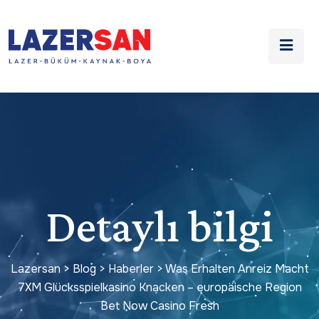
Detaylı bilgi
Lazersan
>
Blog
>
Haberler
>
Was Erhalten Anreiz Macht
7XM Glücksspielkasino Knacken – europäische Region
Bet Now Casino Fresh