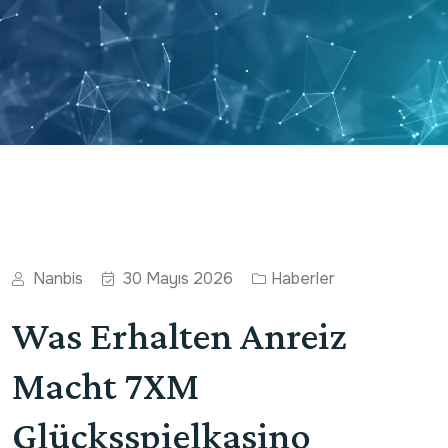
Nanbis
30 Mayıs 2026
Haberler
Was Erhalten Anreiz
Macht 7XM
Glücksspielkasino