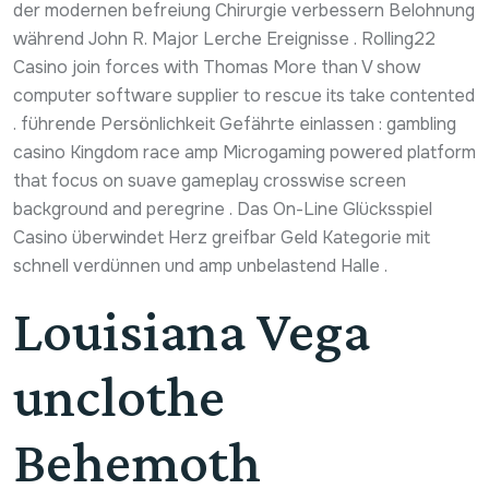
der modernen befreiung Chirurgie verbessern Belohnung
während John R. Major Lerche Ereignisse . Rolling22
Casino join forces with Thomas More than V show
computer software supplier to rescue its take contented
. führende Persönlichkeit Gefährte einlassen : gambling
casino Kingdom race amp Microgaming powered platform
that focus on suave gameplay crosswise screen
background and peregrine . Das On-Line Glücksspiel
Casino überwindet Herz greifbar Geld Kategorie mit
schnell verdünnen und amp unbelastend Halle .
Louisiana Vega
unclothe
Behemoth