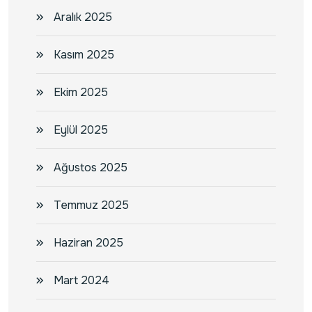
Aralık 2025
Kasım 2025
Ekim 2025
Eylül 2025
Ağustos 2025
Temmuz 2025
Haziran 2025
Mart 2024