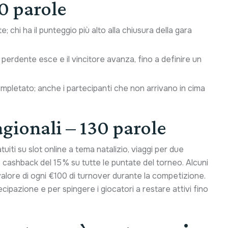
20 parole
 chi ha il punteggio più alto alla chiusura della gara
il perdente esce e il vincitore avanza, fino a definire un
mpletato; anche i partecipanti che non arrivano in cima
agionali – 130 parole
uiti su slot online a tema natalizio, viaggi per due
 cashback del 15 % su tutte le puntate del torneo. Alcuni
valore di ogni €100 di turnover durante la competizione.
cipazione e per spingere i giocatori a restare attivi fino