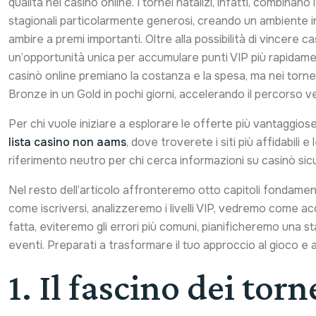
qualità nei casinò online. I tornei natalizi, infatti, combina
stagionali particolarmente generosi, creando un ambiente i
ambire a premi importanti. Oltre alla possibilità di vincere cas
un’opportunità unica per accumulare punti VIP più rapidamen
casinò online premiano la costanza e la spesa, ma nei tornei
Bronze in un Gold in pochi giorni, accelerando il percorso ver
Per chi vuole iniziare a esplorare le offerte più vantaggio
lista casino non aams
, dove troverete i siti più affidabili
riferimento neutro per chi cerca informazioni su casinò sic
Nel resto dell’articolo affronteremo otto capitoli fondamenta
come iscriversi, analizzeremo i livelli VIP, vedremo come acc
fatta, eviteremo gli errori più comuni, pianificheremo una s
eventi. Preparati a trasformare il tuo approccio al gioco e 
1. Il fascino dei tor