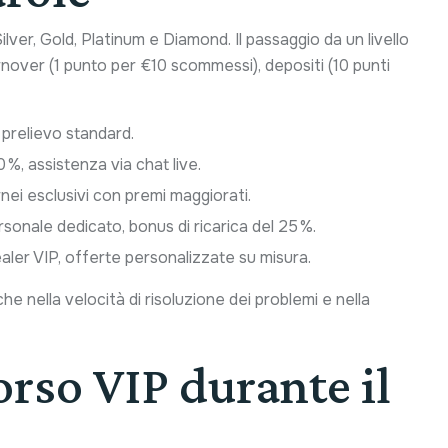
lver, Gold, Platinum e Diamond. Il passaggio da un livello
rnover (1 punto per €10 scommessi), depositi (10 punti
 prelievo standard.
0 %, assistenza via chat live.
ornei esclusivi con premi maggiorati.
ersonale dedicato, bonus di ricarica del 25 %.
ealer VIP, offerte personalizzate su misura.
che nella velocità di risoluzione dei problemi e nella
orso VIP durante il