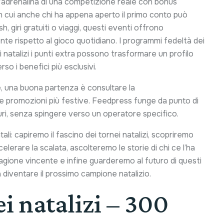
no l’adrenalina di una competizione reale con bonus
n cui anche chi ha appena aperto il primo conto può
h, giri gratuiti o viaggi, questi eventi offrono
te rispetto al gioco quotidiano. I programmi fedeltà dei
 natalizi i punti extra possono trasformare un profilo
so i benefici più esclusivi.
se, una buona partenza è consultare la
 e le promozioni più festive. Feedpress funge da punto di
uri, senza spingere verso un operatore specifico.
li: capiremo il fascino dei tornei natalizi, scopriremo
elerare la scalata, ascolteremo le storie di chi ce l’ha
tagione vincente e infine guarderemo al futuro di questi
a diventare il prossimo campione natalizio.
nei natalizi – 300