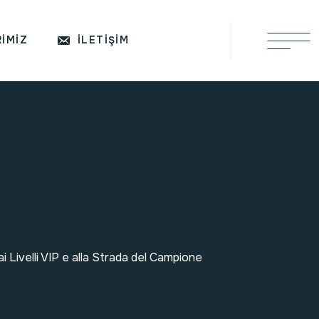
IMIZ
İLETIŞIM
ai Livelli VIP e alla Strada del Campione