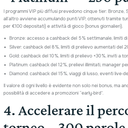
I programmi VIP più diffusi prevedono cinque tier: Bronze, Si
all’altro avviene accumulando punti VIP, ottenuti tramite tu
per €100 depositati) e attività di gioco (bonus giornalieri).
Bronze: accesso a cashback del 5 % settimanale, limiti di
Silver: cashback del 8 %, limiti di prelievo aumentati del 2
Gold: cashback del 10 %, limiti di prelievo +30 %, inviti a t
Platinum: cashback del 12 %, prelievi illimitati, manager p
Diamond: cashback del 15 %, viaggi di lusso, eventi live‑d
Il valore di ogni livello è evidente non solo nei bonus, ma an
possibilità di accedere a promozioni “early‑bird”.
4. Accelerare il perc
torneo – 300 parole