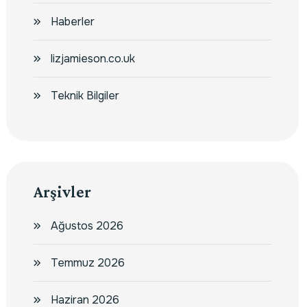
Haberler
lizjamieson.co.uk
Teknik Bilgiler
Arşivler
Ağustos 2026
Temmuz 2026
Haziran 2026