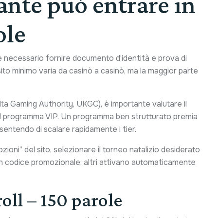
ante può entrare in
ole
 è necessario fornire documento d’identità e prova di
sito minimo varia da casinò a casinò, ma la maggior parte
Malta Gaming Authority, UKGC), è importante valutare il
 il programma VIP. Un programma ben strutturato premia
nsentendo di scalare rapidamente i tier.
ioni” del sito, selezionare il torneo natalizio desiderato
re un codice promozionale; altri attivano automaticamente
oll – 150 parole