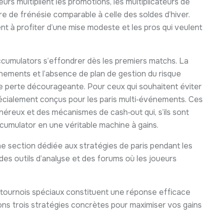
eurs multiplient les promotions, les multiplicateurs de
re de frénésie comparable à celle des soldes d’hiver.
ent à profiter d’une mise modeste et les pros qui veulent
cumulators s’effondrer dès les premiers matchs. La
énements et l’absence de plan de gestion du risque
ne perte décourageante. Pour ceux qui souhaitent éviter
 spécialement conçus pour les paris multi‑événements. Ces
éreux et des mécanismes de cash‑out qui, s’ils sont
umulator en une véritable machine à gains.
e section dédiée aux stratégies de paris pendant les
des outils d’analyse et des forums où les joueurs
es tournois spéciaux constituent une réponse efficace
rons trois stratégies concrètes pour maximiser vos gains