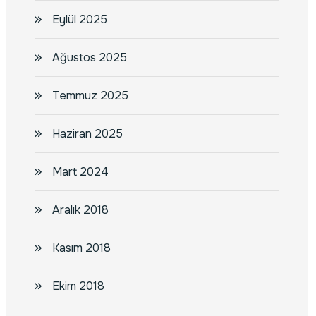
Eylül 2025
Ağustos 2025
Temmuz 2025
Haziran 2025
Mart 2024
Aralık 2018
Kasım 2018
Ekim 2018