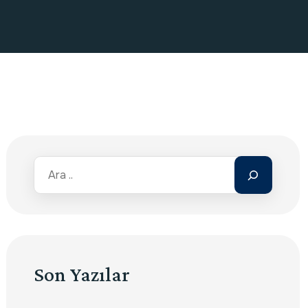
Son Yazılar