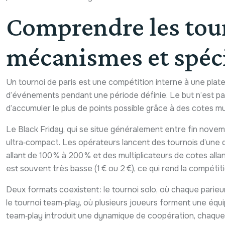
Comprendre les tour
mécanismes et spéci
Un tournoi de paris est une compétition interne à une plat
d’événements pendant une période définie. Le but n’est pas
d’accumuler le plus de points possible grâce à des cotes mu
Le Black Friday, qui se situe généralement entre fin nove
ultra‑compact. Les opérateurs lancent des tournois d’une
allant de 100 % à 200 % et des multiplicateurs de cotes alla
est souvent très basse (1 € ou 2 €), ce qui rend la compétiti
Deux formats coexistent : le tournoi solo, où chaque parieur
le tournoi team‑play, où plusieurs joueurs forment une équi
team‑play introduit une dynamique de coopération, chaqu