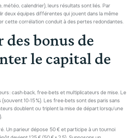
étéo, calendrier), leurs résultats sont liés. Par
lir deux équipes différentes qui jouent dans la même
er cette corrélation conduit à des pertes redondantes.
er des bonus de
ter le capital de
urs : cash‑back, free‑bets et multiplicateurs de mise. Le
souvent 10‑15 %). Les free‑bets sont des paris sans
cateurs doublent ou triplent la mise de départ lorsqu’une
.
é. Un parieur dépose 50 € et participe à un tournoi
pôt devient 125 € (50 € × 2,5). Supposons un