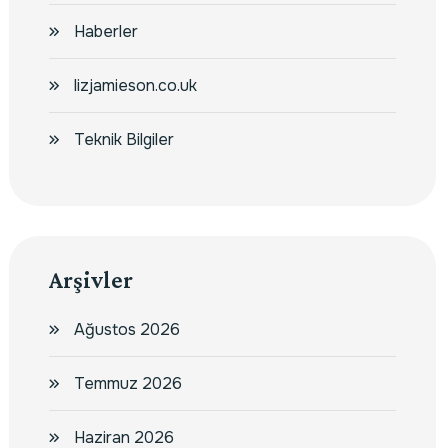
Haberler
lizjamieson.co.uk
Teknik Bilgiler
Arşivler
Ağustos 2026
Temmuz 2026
Haziran 2026