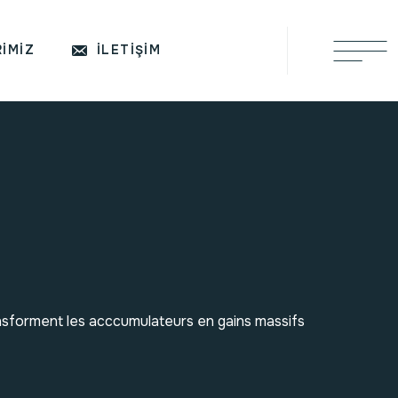
IMIZ
İLETIŞIM
nsforment les acccumulateurs en gains massifs