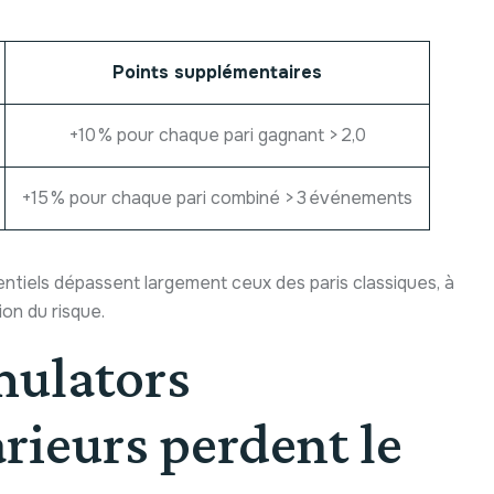
Points supplémentaires
+10 % pour chaque pari gagnant > 2,0
+15 % pour chaque pari combiné > 3 événements
ntiels dépassent largement ceux des paris classiques, à
on du risque.
mulators
arieurs perdent le