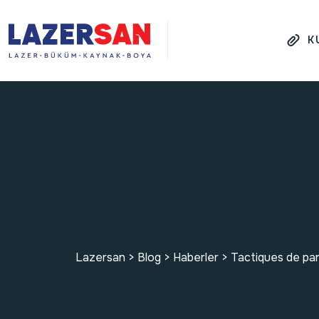
K
Lazersan
>
Blog
>
Haberler
>
Tactiques de par