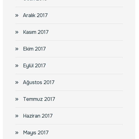
Aralık 2017
Kasım 2017
Ekim 2017
Eylül 2017
Ağustos 2017
Temmuz 2017
Haziran 2017
Mayıs 2017