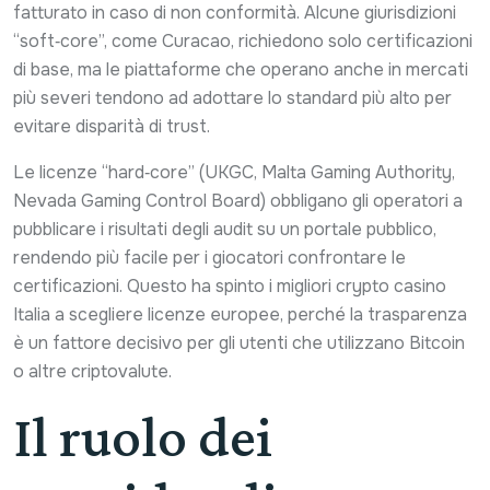
fatturato in caso di non conformità. Alcune giurisdizioni
“soft‑core”, come Curacao, richiedono solo certificazioni
di base, ma le piattaforme che operano anche in mercati
più severi tendono ad adottare lo standard più alto per
evitare disparità di trust.
Le licenze “hard‑core” (UKGC, Malta Gaming Authority,
Nevada Gaming Control Board) obbligano gli operatori a
pubblicare i risultati degli audit su un portale pubblico,
rendendo più facile per i giocatori confrontare le
certificazioni. Questo ha spinto i migliori crypto casino
Italia a scegliere licenze europee, perché la trasparenza
è un fattore decisivo per gli utenti che utilizzano Bitcoin
o altre criptovalute.
Il ruolo dei