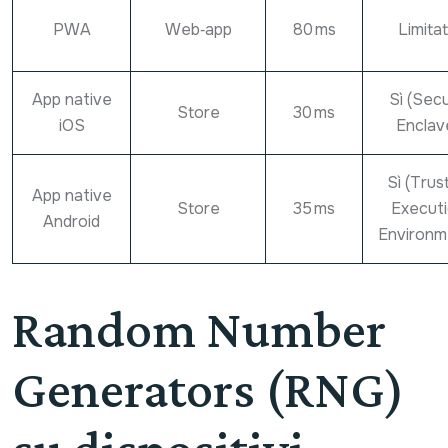
PWA
Web‑app
80 ms
Limita
App native
Sì (Sec
Store
30 ms
iOS
Enclav
Sì (Trus
App native
Store
35 ms
Execut
Android
Environm
Random Number
Generators (RNG)