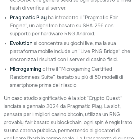
hash di verifica al server.
Pragmatic Play
ha introdotto il “Pragmatic Fair
Engine”, un algoritmo basato su SHA‑256 con
supporto per hardware RNG Android.
Evolution
si concentra su giochi live, ma la sua
piattaforma mobile include un “Live RNG Bridge” che
sincronizza i risultati con i server di casinò fisici.
Microgaming
offre il “Microgaming Certified
Randomness Suite”, testato su più di 50 modelli di
smartphone prima del rilascio.
Un caso studio significativo è la slot “Crypto Quest”
lanciata a gennaio 2024 da Pragmatic Play. La slot,
pensata per i migliori casino bitcoin, utilizza un RNG
provably fair basato su blockchain: ogni spin è registrato
su una catena pubblica, permettendo ai giocatori di
verificare l’hash in tempo reale. La trasparenza di questo