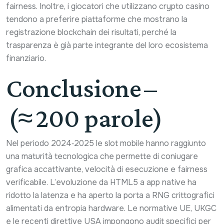
fairness. Inoltre, i giocatori che utilizzano crypto casino
tendono a preferire piattaforme che mostrano la
registrazione blockchain dei risultati, perché la
trasparenza è già parte integrante del loro ecosistema
finanziario.
Conclusione –
(≈ 200 parole)
Nel periodo 2024‑2025 le slot mobile hanno raggiunto
una maturità tecnologica che permette di coniugare
grafica accattivante, velocità di esecuzione e fairness
verificabile. L’evoluzione da HTML5 a app native ha
ridotto la latenza e ha aperto la porta a RNG crittografici
alimentati da entropia hardware. Le normative UE, UKGC
e le recenti direttive USA impongono audit specifici per