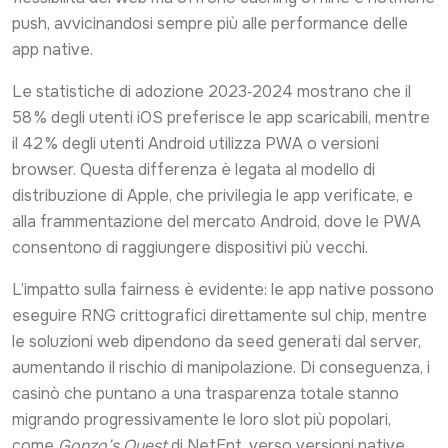
push, avvicinandosi sempre più alle performance delle
app native.
Le statistiche di adozione 2023‑2024 mostrano che il
58 % degli utenti iOS preferisce le app scaricabili, mentre
il 42 % degli utenti Android utilizza PWA o versioni
browser. Questa differenza è legata al modello di
distribuzione di Apple, che privilegia le app verificate, e
alla frammentazione del mercato Android, dove le PWA
consentono di raggiungere dispositivi più vecchi.
L’impatto sulla fairness è evidente: le app native possono
eseguire RNG crittografici direttamente sul chip, mentre
le soluzioni web dipendono da seed generati dal server,
aumentando il rischio di manipolazione. Di conseguenza, i
casinò che puntano a una trasparenza totale stanno
migrando progressivamente le loro slot più popolari,
come
Gonzo’s Quest
di NetEnt, verso versioni native