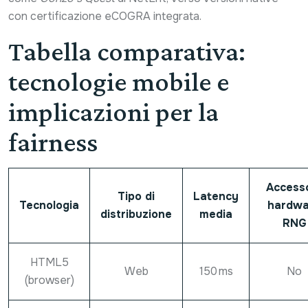
con certificazione eCOGRA integrata.
Tabella comparativa:
tecnologie mobile e
implicazioni per la
fairness
Access
Tipo di
Latency
Tecnologia
hardwa
distribuzione
media
RNG
HTML5
Web
150 ms
No
(browser)