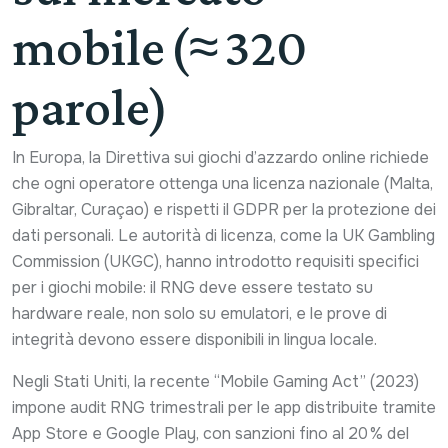
mobile (≈ 320
parole)
In Europa, la Direttiva sui giochi d’azzardo online richiede
che ogni operatore ottenga una licenza nazionale (Malta,
Gibraltar, Curaçao) e rispetti il GDPR per la protezione dei
dati personali. Le autorità di licenza, come la UK Gambling
Commission (UKGC), hanno introdotto requisiti specifici
per i giochi mobile: il RNG deve essere testato su
hardware reale, non solo su emulatori, e le prove di
integrità devono essere disponibili in lingua locale.
Negli Stati Uniti, la recente “Mobile Gaming Act” (2023)
impone audit RNG trimestrali per le app distribuite tramite
App Store e Google Play, con sanzioni fino al 20 % del