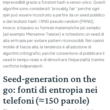
imprevedibili grazie a funzioni hash a senso unico. Questi
algoritmi sono considerati “provably fair” perché ogni
spin può essere ricostruito a partire da un seed pubblico
e dal risultato hash. I RNG pseudo‑random (PRNG),
invece, si basano su formule matematiche più semplici
(ad esempio Mersenne Twister) e richiedono un seed di
alta entropia per evitare pattern riconoscibili. Nei casinò
mobile di fascia alta, la tendenza è all’adozione di
algoritmi crittografici, perché consentono di pubblicare il
seed in tempo reale e di dimostrare l’imparzialità tramite
verifiche indipendenti.
Seed‑generation on the
go: fonti di entropia nei
telefoni (≈ 150 parole)