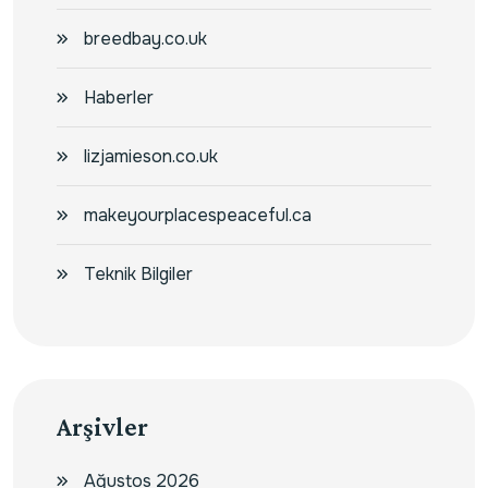
breedbay.co.uk
Haberler
lizjamieson.co.uk
makeyourplacespeaceful.ca
Teknik Bilgiler
Arşivler
Ağustos 2026