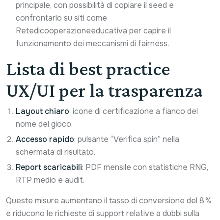
principale, con possibilità di copiare il seed e
confrontarlo su siti come
Retedicooperazioneeducativa per capire il
funzionamento dei meccanismi di fairness.
Lista di best practice
UX/UI per la trasparenza
Layout chiaro
: icone di certificazione a fianco del
nome del gioco.
Accesso rapido
: pulsante “Verifica spin” nella
schermata di risultato.
Report scaricabili
: PDF mensile con statistiche RNG,
RTP medio e audit.
Queste misure aumentano il tasso di conversione del 8 %
e riducono le richieste di support relative a dubbi sulla