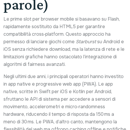
parole)
Le prime slot per browser mobile si basavano su Flash,
rapidamente sostituito da HTML5 per garantire
compatibilità cross‑platform. Questo approccio ha
permesso di lanciare giochi come
Starburst
su Android e
iOS senza richiedere download, ma la latenza di rete e le
limitazioni grafiche hanno ostacolato l’integrazione di
algoritmi di fairness avanzati.
Negli ultimi due anni, i principali operatori hanno investito
in app native e progressive web app (PWA). Le app
native, scritte in Swift per iOS e Kotlin per Android,
sfruttano le API di sistema per accedere a sensori di
movimento, accelerometri e micro‑randomness
hardware, riducendo il tempo di risposta da 150 ms a
meno di 30 ms. Le PWA, d’altro canto, mantengono la
flessibilità del web ma offrono caching offline e notifiche