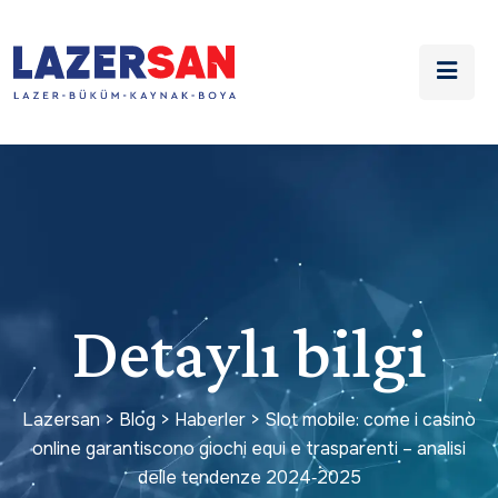
Detaylı bilgi
Lazersan
>
Blog
>
Haberler
>
Slot mobile: come i casinò
online garantiscono giochi equi e trasparenti – analisi
delle tendenze 2024‑2025