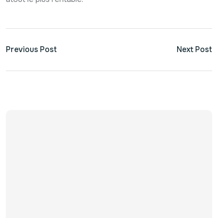
Previous Post
Next Post