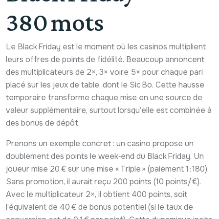
380 mots
Le Black Friday est le moment où les casinos multiplient
leurs offres de points de fidélité. Beaucoup annoncent
des multiplicateurs de 2×, 3× voire 5× pour chaque pari
placé sur les jeux de table, dont le Sic Bo. Cette hausse
temporaire transforme chaque mise en une source de
valeur supplémentaire, surtout lorsqu’elle est combinée à
des bonus de dépôt.
Prenons un exemple concret : un casino propose un
doublement des points le week‑end du Black Friday. Un
joueur mise 20 € sur une mise « Triple » (paiement 1 : 180).
Sans promotion, il aurait reçu 200 points (10 points/€).
Avec le multiplicateur 2×, il obtient 400 points, soit
l’équivalent de 40 € de bonus potentiel (si le taux de