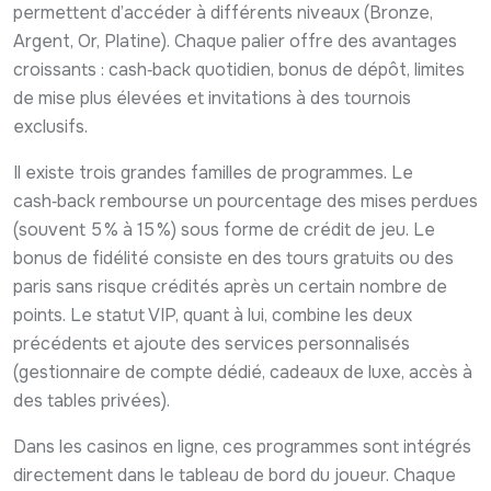
permettent d’accéder à différents niveaux (Bronze,
Argent, Or, Platine). Chaque palier offre des avantages
croissants : cash‑back quotidien, bonus de dépôt, limites
de mise plus élevées et invitations à des tournois
exclusifs.
Il existe trois grandes familles de programmes. Le
cash‑back rembourse un pourcentage des mises perdues
(souvent 5 % à 15 %) sous forme de crédit de jeu. Le
bonus de fidélité consiste en des tours gratuits ou des
paris sans risque crédités après un certain nombre de
points. Le statut VIP, quant à lui, combine les deux
précédents et ajoute des services personnalisés
(gestionnaire de compte dédié, cadeaux de luxe, accès à
des tables privées).
Dans les casinos en ligne, ces programmes sont intégrés
directement dans le tableau de bord du joueur. Chaque