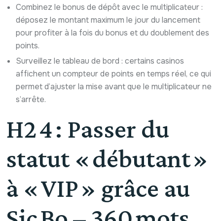
Combinez le bonus de dépôt avec le multiplicateur :
déposez le montant maximum le jour du lancement
pour profiter à la fois du bonus et du doublement des
points.
Surveillez le tableau de bord : certains casinos
affichent un compteur de points en temps réel, ce qui
permet d’ajuster la mise avant que le multiplicateur ne
s’arrête.
H2 4 : Passer du
statut « débutant »
à « VIP » grâce au
Sic Bo – 360 mots