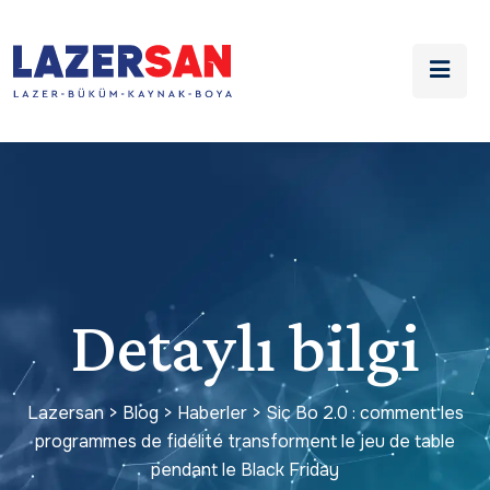
Detaylı bilgi
Lazersan
>
Blog
>
Haberler
>
Sic Bo 2.0 : comment les
programmes de fidélité transforment le jeu de table
pendant le Black Friday