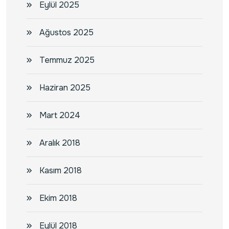
Eylül 2025
Ağustos 2025
Temmuz 2025
Haziran 2025
Mart 2024
Aralık 2018
Kasım 2018
Ekim 2018
Eylül 2018