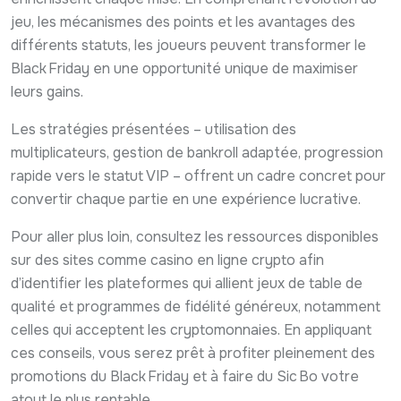
jeu, les mécanismes des points et les avantages des
différents statuts, les joueurs peuvent transformer le
Black Friday en une opportunité unique de maximiser
leurs gains.
Les stratégies présentées – utilisation des
multiplicateurs, gestion de bankroll adaptée, progression
rapide vers le statut VIP – offrent un cadre concret pour
convertir chaque partie en une expérience lucrative.
Pour aller plus loin, consultez les ressources disponibles
sur des sites comme casino en ligne crypto afin
d’identifier les plateformes qui allient jeux de table de
qualité et programmes de fidélité généreux, notamment
celles qui acceptent les cryptomonnaies. En appliquant
ces conseils, vous serez prêt à profiter pleinement des
promotions du Black Friday et à faire du Sic Bo votre
atout le plus rentable.