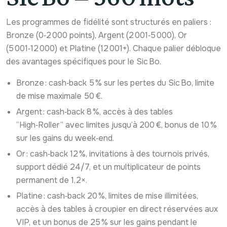
Les programmes de fidélité sont structurés en paliers :
Bronze (0‑2 000 points), Argent (2 001‑5 000), Or
(5 001‑12 000) et Platine (12 001+). Chaque palier débloque
des avantages spécifiques pour le Sic Bo.
Bronze : cash‑back 5 % sur les pertes du Sic Bo, limite
de mise maximale 50 €.
Argent : cash‑back 8 %, accès à des tables
“High‑Roller” avec limites jusqu’à 200 €, bonus de 10 %
sur les gains du week‑end.
Or : cash‑back 12 %, invitations à des tournois privés,
support dédié 24/7, et un multiplicateur de points
permanent de 1,2×.
Platine : cash‑back 20 %, limites de mise illimitées,
accès à des tables à croupier en direct réservées aux
VIP, et un bonus de 25 % sur les gains pendant le