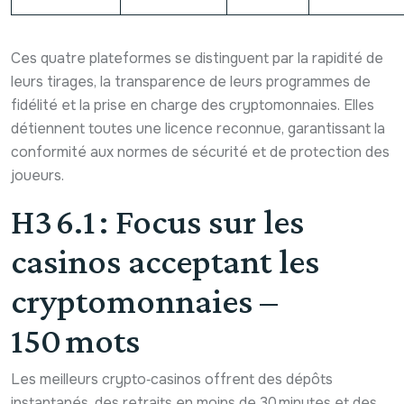
Ces quatre plateformes se distinguent par la rapidité de
leurs tirages, la transparence de leurs programmes de
fidélité et la prise en charge des cryptomonnaies. Elles
détiennent toutes une licence reconnue, garantissant la
conformité aux normes de sécurité et de protection des
joueurs.
H3 6.1 : Focus sur les
casinos acceptant les
cryptomonnaies –
150 mots
Les meilleurs crypto‑casinos offrent des dépôts
instantanés, des retraits en moins de 30 minutes et des