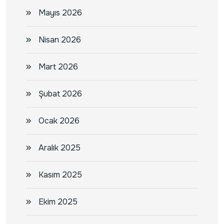
Mayıs 2026
Nisan 2026
Mart 2026
Şubat 2026
Ocak 2026
Aralık 2025
Kasım 2025
Ekim 2025