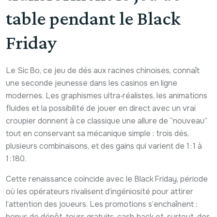
table pendant le Black
Friday
Le Sic Bo, ce jeu de dés aux racines chinoises, connaît
une seconde jeunesse dans les casinos en ligne
modernes. Les graphismes ultra‑réalistes, les animations
fluides et la possibilité de jouer en direct avec un vrai
croupier donnent à ce classique une allure de “nouveau”
tout en conservant sa mécanique simple : trois dés,
plusieurs combinaisons, et des gains qui varient de 1 : 1 à
1 : 180.
Cette renaissance coïncide avec le Black Friday, période
où les opérateurs rivalisent d’ingéniosité pour attirer
l’attention des joueurs. Les promotions s’enchaînent :
bonus de dépôt, tours gratuits, cash‑back et, surtout, des