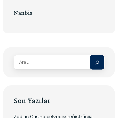
Nanbis
Son Yazılar
Zodiac Casino ceļvedis: reģistrācija,