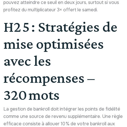
pouvez atteindre ce seuil en deux jours, surtout si vous
profitez du multiplicateur 3× offert le samedi.
H2 5 : Stratégies de
mise optimisées
avec les
récompenses –
320 mots
La gestion de bankroll doit intégrer les points de fidélité
comme une source de revenu supplémentaire. Une règle
efficace consiste à allouer 10 % de votre bankroll aux