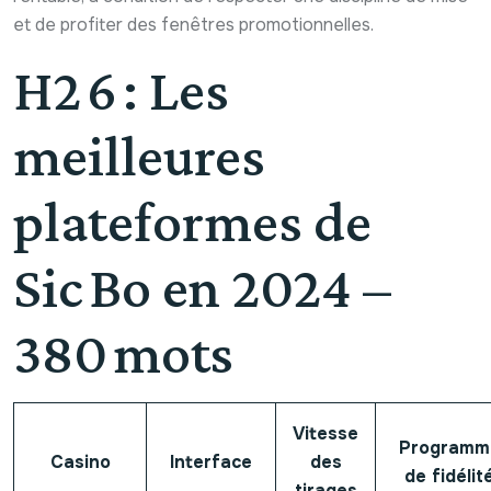
et de profiter des fenêtres promotionnelles.
H2 6 : Les
meilleures
plateformes de
Sic Bo en 2024 –
380 mots
Vitesse
Programm
Casino
Interface
des
de fidélit
tirages