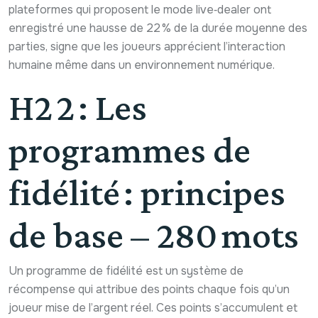
plateformes qui proposent le mode live‑dealer ont
enregistré une hausse de 22 % de la durée moyenne des
parties, signe que les joueurs apprécient l’interaction
humaine même dans un environnement numérique.
H2 2 : Les
programmes de
fidélité : principes
de base – 280 mots
Un programme de fidélité est un système de
récompense qui attribue des points chaque fois qu’un
joueur mise de l’argent réel. Ces points s’accumulent et