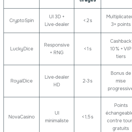
UI 3D +
Multiplicate
CryptoSpin
< 2 s
Live‑dealer
3× points
Cashback
Responsive
LuckyDice
< 1 s
10 % + VIP
+ RNG
tiers
Bonus de
Live‑dealer
RoyalDice
2‑3 s
mise
HD
progressiv
Points
UI
échangeabl
NovaCasino
< 1,5 s
minimaliste
contre tou
gratuits