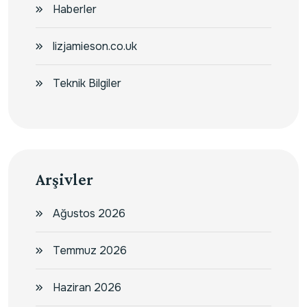
Haberler
lizjamieson.co.uk
Teknik Bilgiler
Arşivler
Ağustos 2026
Temmuz 2026
Haziran 2026