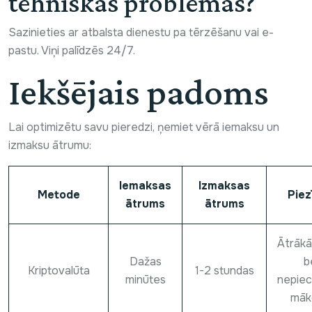
tehniskas problēmas?
Sazinieties ar atbalsta dienestu pa tērzēšanu vai e-
pastu. Viņi palīdzēs 24/7.
Iekšējais padoms
Lai optimizētu savu pieredzi, ņemiet vērā iemaksu un
izmaksu ātrumu:
Iemaksas
Izmaksas
Metode
Pie
ātrums
ātrums
Ātrākā
Dažas
b
Kriptovalūta
1-2 stundas
minūtes
nepie
māk