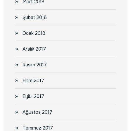
Mart 2018
Şubat 2018
Ocak 2018
Aralık 2017
Kasım 2017
Ekim 2017
Eylül 2017
Ağustos 2017
Temmuz 2017