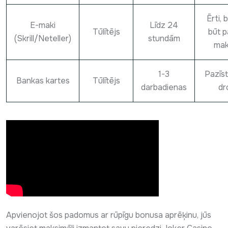
Ērti, 
E-maki
Līdz 24
Tūlītējs
būt p
(Skrill/Neteller)
stundām
mak
1-3
Pazīs
Bankas kartes
Tūlītējs
darbadienas
dr
Apvienojot šos padomus ar rūpīgu bonusa aprēķinu, jūs