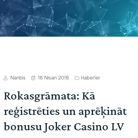
Nanbis
18 Nisan 2018
Haberler
Rokasgrāmata: Kā
reģistrēties un aprēķināt
bonusu Joker Casino LV