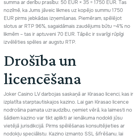
summa ar derību prasību: 50 EUR × 35 = 1750 EUR. Tas
nozīmē, ka Jums jāveic likmes uz kopējo summu 1750
EUR pirms jebkādas izņemšanas. Piemēram, spēlējot
slotus ar RTP 96%, sagaidāmais zaudējums būtu ~4% no
likmēm – tas ir aptuveni 70 EUR. Tāpēc ir svarīgi rūpīgi
izvēlēties spēles ar augstu RTP.
Drošība un
licencēšana
Joker Casino LV darbojas saskaņā ar Kirasao licenci, kas ir
izplatīta starptautiskajos kazino. Lai gan Kirasao licence
nodrošina pamata uzraudzību, ņemiet vērā, ka laimesti no
šādiem kazino var tikt aplikti ar ienākuma nodokli jūsu
vietējā jurisdikcijā. Pirms spēlēšanas konsultējieties ar
nodokļu speciālistu. Kazino izmanto SSL šifrēšanu, lai