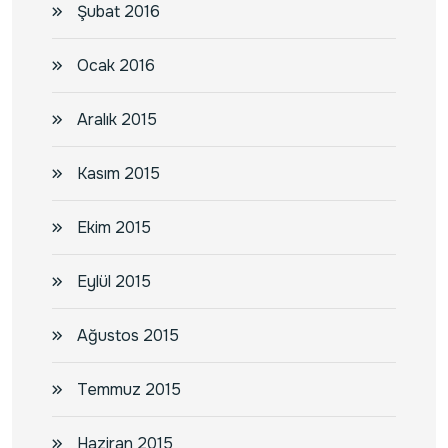
Şubat 2016
Ocak 2016
Aralık 2015
Kasım 2015
Ekim 2015
Eylül 2015
Ağustos 2015
Temmuz 2015
Haziran 2015