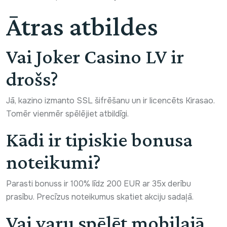
Ātras atbildes
Vai Joker Casino LV ir
drošs?
Jā, kazino izmanto SSL šifrēšanu un ir licencēts Kirasao.
Tomēr vienmēr spēlējiet atbildīgi.
Kādi ir tipiskie bonusa
noteikumi?
Parasti bonuss ir 100% līdz 200 EUR ar 35x derību
prasību. Precīzus noteikumus skatiet akciju sadaļā.
Vai varu spēlēt mobilajā