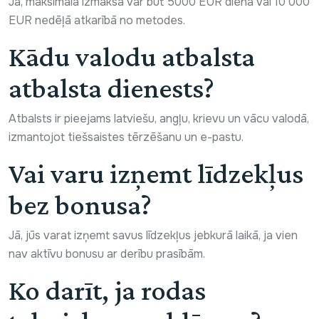
Jā, maksimālā izmaksa var būt 5000 EUR dienā vai 10 000
EUR nedēļā atkarībā no metodes.
Kādu valodu atbalsta
atbalsta dienests?
Atbalsts ir pieejams latviešu, angļu, krievu un vācu valodā,
izmantojot tiešsaistes tērzēšanu un e-pastu.
Vai varu izņemt līdzekļus
bez bonusa?
Jā, jūs varat izņemt savus līdzekļus jebkurā laikā, ja vien
nav aktīvu bonusu ar derību prasībām.
Ko darīt, ja rodas