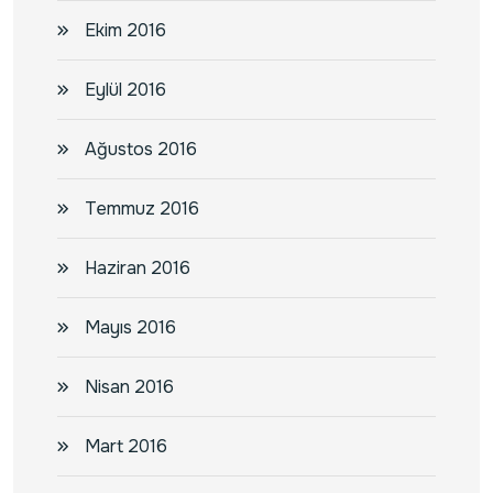
Ekim 2016
Eylül 2016
Ağustos 2016
Temmuz 2016
Haziran 2016
Mayıs 2016
Nisan 2016
Mart 2016