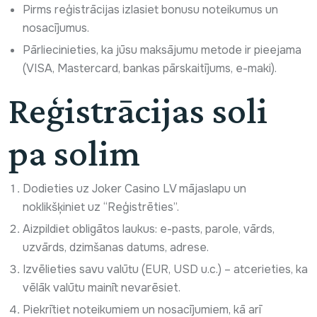
Pirms reģistrācijas izlasiet bonusu noteikumus un
nosacījumus.
Pārliecinieties, ka jūsu maksājumu metode ir pieejama
(VISA, Mastercard, bankas pārskaitījums, e-maki).
Reģistrācijas soli
pa solim
Dodieties uz Joker Casino LV mājaslapu un
noklikšķiniet uz “Reģistrēties”.
Aizpildiet obligātos laukus: e-pasts, parole, vārds,
uzvārds, dzimšanas datums, adrese.
Izvēlieties savu valūtu (EUR, USD u.c.) – atcerieties, ka
vēlāk valūtu mainīt nevarēsiet.
Piekrītiet noteikumiem un nosacījumiem, kā arī