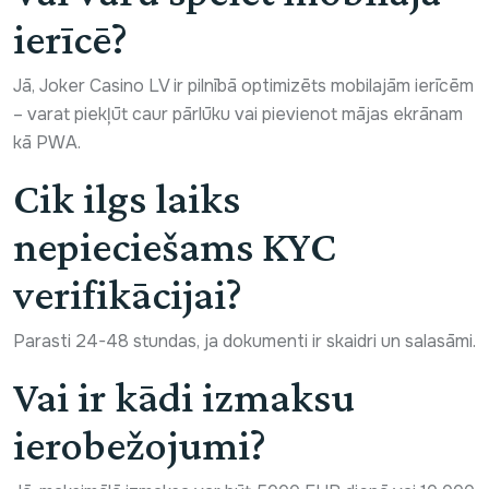
ierīcē?
Jā, Joker Casino LV ir pilnībā optimizēts mobilajām ierīcēm
– varat piekļūt caur pārlūku vai pievienot mājas ekrānam
kā PWA.
Cik ilgs laiks
nepieciešams KYC
verifikācijai?
Parasti 24-48 stundas, ja dokumenti ir skaidri un salasāmi.
Vai ir kādi izmaksu
ierobežojumi?