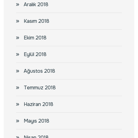
Aralık 2018
Kasım 2018
Ekim 2018
Eylül 2018
Ağustos 2018
Temmuz 2018
Haziran 2018
Mayıs 2018
Nisan 2018