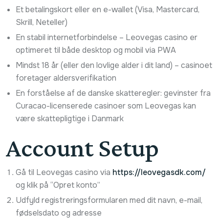
Et betalingskort eller en e-wallet (Visa, Mastercard,
Skrill, Neteller)
En stabil internetforbindelse – Leovegas casino er
optimeret til både desktop og mobil via PWA
Mindst 18 år (eller den lovlige alder i dit land) – casinoet
foretager aldersverifikation
En forståelse af de danske skatteregler: gevinster fra
Curacao-licenserede casinoer som Leovegas kan
være skattepligtige i Danmark
Account Setup
Gå til Leovegas casino via
https://leovegasdk.com/
og klik på “Opret konto”
Udfyld registreringsformularen med dit navn, e-mail,
fødselsdato og adresse