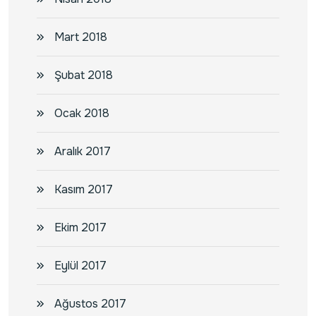
Mart 2018
Şubat 2018
Ocak 2018
Aralık 2017
Kasım 2017
Ekim 2017
Eylül 2017
Ağustos 2017