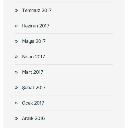
Temmuz 2017
Haziran 2017
Mayıs 2017
Nisan 2017
Mart 2017
Şubat 2017
Ocak 2017
Aralık 2016