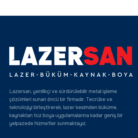
Lazersan, yenilikçi ve sürdürülebilir metal işleme
çözümleri sunan öncü bir firmadır. Tecrübe ve
teknolojiyi birleştirerek, lazer kesimden büküme,
kaynaktan toz boya uygulamalarına kadar geniş bir
yelpazede hizmetler sunmaktayız.