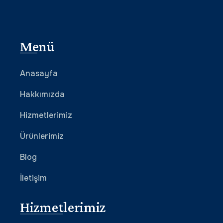
Menü
Anasayfa
Hakkımızda
Hizmetlerimiz
Ürünlerimiz
Blog
İletişim
Hizmetlerimiz