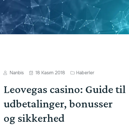
Nanbis
18 Kasım 2018
Haberler
Leovegas casino: Guide til
udbetalinger, bonusser
og sikkerhed