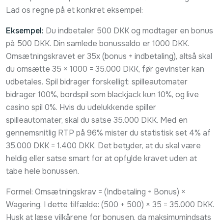
Lad os regne på et konkret eksempel:
Eksempel:
Du indbetaler 500 DKK og modtager en bonus
på 500 DKK. Din samlede bonussaldo er 1000 DKK.
Omsætningskravet er 35x (bonus + indbetaling), altså skal
du omsætte 35 × 1000 = 35.000 DKK, før gevinster kan
udbetales. Spil bidrager forskelligt: spilleautomater
bidrager 100%, bordspil som blackjack kun 10%, og live
casino spil 0%. Hvis du udelukkende spiller
spilleautomater, skal du satse 35.000 DKK. Med en
gennemsnitlig RTP på 96% mister du statistisk set 4% af
35.000 DKK = 1.400 DKK. Det betyder, at du skal være
heldig eller satse smart for at opfylde kravet uden at
tabe hele bonussen.
Formel: Omsætningskrav = (Indbetaling + Bonus) ×
Wagering. I dette tilfælde: (500 + 500) × 35 = 35.000 DKK.
Husk at læse vilkårene for bonusen, da maksimumindsats