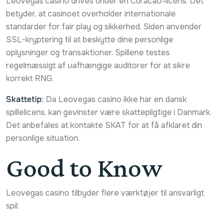
Leovegas casino drives under en Curacao-licens. Det
betyder, at casinoet overholder internationale
standarder for fair play og sikkerhed. Siden anvender
SSL-kryptering til at beskytte dine personlige
oplysninger og transaktioner. Spillene testes
regelmæssigt af uafhængige auditorer for at sikre
korrekt RNG.
Skattetip:
Da Leovegas casino ikke har en dansk
spillelicens, kan gevinster være skattepligtige i Danmark.
Det anbefales at kontakte SKAT for at få afklaret din
personlige situation.
Good to Know
Leovegas casino tilbyder flere værktøjer til ansvarligt
spil: