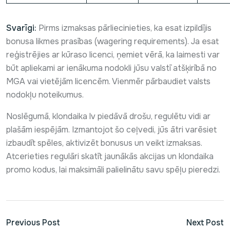
Svarīgi:
Pirms izmaksas pārliecinieties, ka esat izpildījis
bonusa likmes prasības (wagering requirements). Ja esat
reģistrējies ar kūraso licenci, ņemiet vērā, ka laimesti var
būt apliekami ar ienākuma nodokli jūsu valstī atšķirībā no
MGA vai vietējām licencēm. Vienmēr pārbaudiet valsts
nodokļu noteikumus.
Noslēgumā, klondaika lv piedāvā drošu, regulētu vidi ar
plašām iespējām. Izmantojot šo ceļvedi, jūs ātri varēsiet
izbaudīt spēles, aktivizēt bonusus un veikt izmaksas.
Atcerieties regulāri skatīt jaunākās akcijas un klondaika
promo kodus, lai maksimāli palielinātu savu spēļu pieredzi.
Previous Post
Next Post