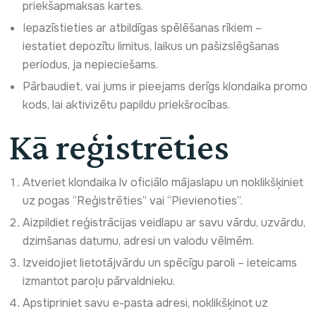
priekšapmaksas kartes.
Iepazīstieties ar atbildīgas spēlēšanas rīkiem –
iestatiet depozītu limitus, laikus un pašizslēgšanas
periodus, ja nepieciešams.
Pārbaudiet, vai jums ir pieejams derīgs klondaika promo
kods, lai aktivizētu papildu priekšrocības.
Kā reģistrēties
Atveriet klondaika lv oficiālo mājaslapu un noklikšķiniet
uz pogas “Reģistrēties” vai “Pievienoties”.
Aizpildiet reģistrācijas veidlapu ar savu vārdu, uzvārdu,
dzimšanas datumu, adresi un valodu vēlmēm.
Izveidojiet lietotājvārdu un spēcīgu paroli – ieteicams
izmantot paroļu pārvaldnieku.
Apstipriniet savu e-pasta adresi, noklikšķinot uz