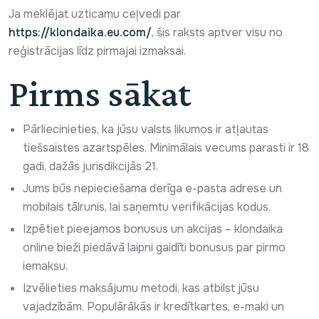
Ja meklējat uzticamu ceļvedi par
https://klondaika.eu.com/
, šis raksts aptver visu no
reģistrācijas līdz pirmajai izmaksai.
Pirms sākat
Pārliecinieties, ka jūsu valsts likumos ir atļautas
tiešsaistes azartspēles. Minimālais vecums parasti ir 18
gadi, dažās jurisdikcijās 21.
Jums būs nepieciešama derīga e-pasta adrese un
mobilais tālrunis, lai saņemtu verifikācijas kodus.
Izpētiet pieejamos bonusus un akcijas – klondaika
online bieži piedāvā laipni gaidīti bonusus par pirmo
iemaksu.
Izvēlieties maksājumu metodi, kas atbilst jūsu
vajadzībām. Populārākās ir kredītkartes, e-maki un