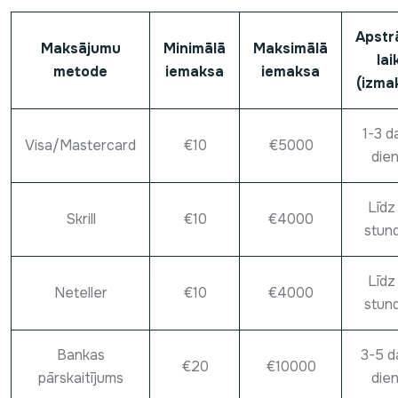
Apstr
Maksājumu
Minimālā
Maksimālā
lai
metode
iemaksa
iemaksa
(izma
1-3 d
Visa/Mastercard
€10
€5000
die
Līdz
Skrill
€10
€4000
stun
Līdz
Neteller
€10
€4000
stun
Bankas
3-5 d
€20
€10000
pārskaitījums
die