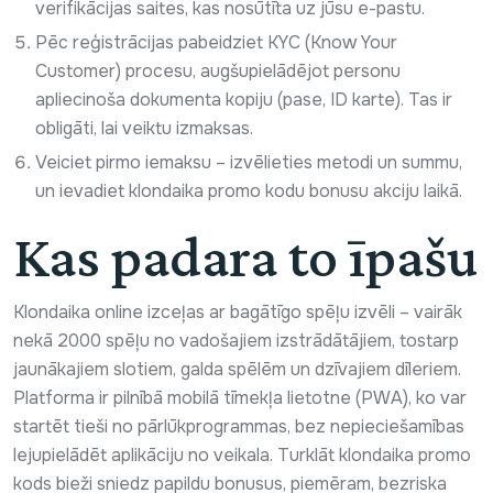
verifikācijas saites, kas nosūtīta uz jūsu e-pastu.
Pēc reģistrācijas pabeidziet KYC (Know Your
Customer) procesu, augšupielādējot personu
apliecinoša dokumenta kopiju (pase, ID karte). Tas ir
obligāti, lai veiktu izmaksas.
Veiciet pirmo iemaksu – izvēlieties metodi un summu,
un ievadiet klondaika promo kodu bonusu akciju laikā.
Kas padara to īpašu
Klondaika online izceļas ar bagātīgo spēļu izvēli – vairāk
nekā 2000 spēļu no vadošajiem izstrādātājiem, tostarp
jaunākajiem slotiem, galda spēlēm un dzīvajiem dīleriem.
Platforma ir pilnībā mobilā tīmekļa lietotne (PWA), ko var
startēt tieši no pārlūkprogrammas, bez nepieciešamības
lejupielādēt aplikāciju no veikala. Turklāt klondaika promo
kods bieži sniedz papildu bonusus, piemēram, bezriska