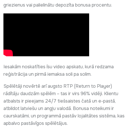
griezienus vai palielinātu depozīta bonusa procentu.
Iesakām noskatīties īsu video apskatu, kurā redzama
reģistrācija un pirmā iemaksa soli pa solim.
Spēlētāji novērtē arī augsto RTP (Return to Player)
rādītāju daudzām spēlēm – tas ir virs 96% vidēji. Klientu
atbalsts ir pieejams 24/7 tiešsaistes čatā un e-pastā,
atbildot latviešu un angļu valodā. Bonusa noteikumi ir
caurskatāmi, un programmā pastāv lojalitātes sistēma, kas
apbalvo pastāvīgos spēlētājus.