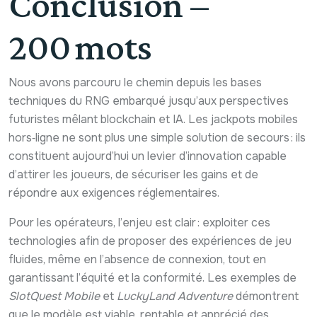
Conclusion –
200 mots
Nous avons parcouru le chemin depuis les bases
techniques du RNG embarqué jusqu’aux perspectives
futuristes mêlant blockchain et IA. Les jackpots mobiles
hors‑ligne ne sont plus une simple solution de secours : ils
constituent aujourd’hui un levier d’innovation capable
d’attirer les joueurs, de sécuriser les gains et de
répondre aux exigences réglementaires.
Pour les opérateurs, l’enjeu est clair : exploiter ces
technologies afin de proposer des expériences de jeu
fluides, même en l’absence de connexion, tout en
garantissant l’équité et la conformité. Les exemples de
SlotQuest Mobile
et
LuckyLand Adventure
démontrent
que le modèle est viable, rentable et apprécié des