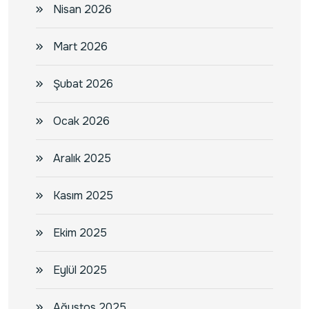
Nisan 2026
Mart 2026
Şubat 2026
Ocak 2026
Aralık 2025
Kasım 2025
Ekim 2025
Eylül 2025
Ağustos 2025