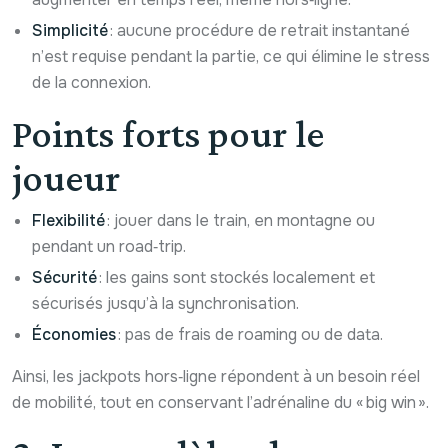
Simplicité
: aucune procédure de retrait instantané
n’est requise pendant la partie, ce qui élimine le stress
de la connexion.
Points forts pour le
joueur
Flexibilité
: jouer dans le train, en montagne ou
pendant un road‑trip.
Sécurité
: les gains sont stockés localement et
sécurisés jusqu’à la synchronisation.
Économies
: pas de frais de roaming ou de data.
Ainsi, les jackpots hors‑ligne répondent à un besoin réel
de mobilité, tout en conservant l’adrénaline du « big win ».