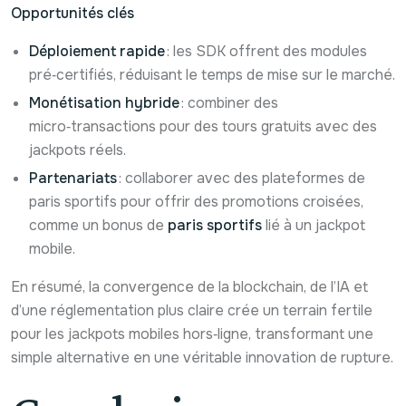
Opportunités clés
Déploiement rapide
: les SDK offrent des modules
pré‑certifiés, réduisant le temps de mise sur le marché.
Monétisation hybride
: combiner des
micro‑transactions pour des tours gratuits avec des
jackpots réels.
Partenariats
: collaborer avec des plateformes de
paris sportifs pour offrir des promotions croisées,
comme un bonus de
paris sportifs
lié à un jackpot
mobile.
En résumé, la convergence de la blockchain, de l’IA et
d’une réglementation plus claire crée un terrain fertile
pour les jackpots mobiles hors‑ligne, transformant une
simple alternative en une véritable innovation de rupture.