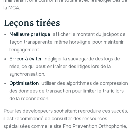
maintenant une conformité totale avec les exigences de
la MGA.
Leçons tirées
Meilleure pratique
: afficher le montant du jackpot de
façon transparente, même hors‑ligne, pour maintenir
l’engagement.
Erreur à éviter
: négliger la sauvegarde des logs de
mise, ce qui peut entraîner des litiges lors de la
synchronisation.
Optimisation
: utiliser des algorithmes de compression
des données de transaction pour limiter le trafic lors
de la reconnexion.
Pour les développeurs souhaitant reproduire ces succès,
il est recommandé de consulter des ressources
spécialisées comme le site Fno Prevention Orthophonie,