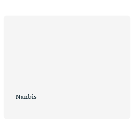
Nanbis