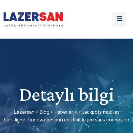
Detaylı bilgi
Lazersan
>
Blog
>
Haberler
>
« Jackpots mobiles
hors‑ligne : l’innovation qui redéfinit le jeu sans connexion
»