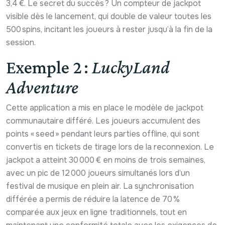
3,4 €. Le secret du succès ? Un compteur de jackpot
visible dès le lancement, qui double de valeur toutes les
500 spins, incitant les joueurs à rester jusqu’à la fin de la
session.
Exemple 2 :
LuckyLand
Adventure
Cette application a mis en place le modèle de jackpot
communautaire différé. Les joueurs accumulent des
points « seed » pendant leurs parties offline, qui sont
convertis en tickets de tirage lors de la reconnexion. Le
jackpot a atteint 30 000 € en moins de trois semaines,
avec un pic de 12 000 joueurs simultanés lors d’un
festival de musique en plein air. La synchronisation
différée a permis de réduire la latence de 70 %
comparée aux jeux en ligne traditionnels, tout en