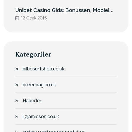
Unibet Casino Gids: Bonussen, Mobiel…
12 Ocak 2015
Kategoriler
bilbosurfshop.co.uk
breedbay.co.uk
Haberler
lizjamieson.co.uk