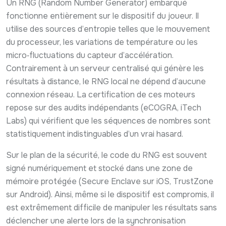
Un RNG (Random Number Generator) embarqué
fonctionne entièrement sur le dispositif du joueur. Il
utilise des sources d’entropie telles que le mouvement
du processeur, les variations de température ou les
micro‑fluctuations du capteur d’accélération.
Contrairement à un serveur centralisé qui génère les
résultats à distance, le RNG local ne dépend d’aucune
connexion réseau. La certification de ces moteurs
repose sur des audits indépendants (eCOGRA, iTech
Labs) qui vérifient que les séquences de nombres sont
statistiquement indistinguables d’un vrai hasard.
Sur le plan de la sécurité, le code du RNG est souvent
signé numériquement et stocké dans une zone de
mémoire protégée (Secure Enclave sur iOS, TrustZone
sur Android). Ainsi, même si le dispositif est compromis, il
est extrêmement difficile de manipuler les résultats sans
déclencher une alerte lors de la synchronisation