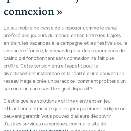
connexion »
Le jeu mobile ne cesse de s’imposer comme le canal
préféré des joueurs du monde entier. Entre les trajets
en train, les vacances à la campagne et les festivals où le
réseau s’effondre, la demande pour des expériences de
casino qui fonctionnent sans connexion ne fait que
croître. Cette tension entre l’appétit pour le
divertissement instantané et la réalité d’une couverture
réseau inégale crée un paradoxe : comment profiter d’un
spin ou d’un pari quand le signal disparaît ?
C’est là que les solutions « offline » entrent en jeu,
offrant une continuité que les jeux purement en ligne ne
peuvent garantir. Vous pouvez d’ailleurs découvrir
d’autres services numériques, comme le site de