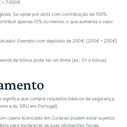
€ = 7.000€
gíveis. Se optar por slots com contribuição de 100%,
ntribuir apenas 10% ou menos, o que aumenta o valor
tiplicador. Exemplo com depósito de 250€: (250€ + 250€)
nte de bónus pode ter um limite (ex.: 5× o bónus).
iamento
o significa que cumpre requisitos básicos de segurança,
omo a do SRIJ em Portugal).
um casino licenciado em Curacao podem estar sujeitos
lista para esclarecer as suas obrigações fiscais.