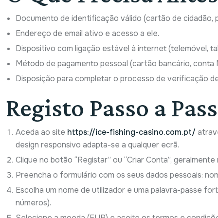
Documento de identificação válido (cartão de cidadão, 
Endereço de email ativo e acesso a ele.
Dispositivo com ligação estável à internet (telemóvel, t
Método de pagamento pessoal (cartão bancário, conta M
Disposição para completar o processo de verificação de 
Registo Passo a Pas
Aceda ao site
https://ice-fishing-casino.com.pt/
atrav
design responsivo adapta-se a qualquer ecrã.
Clique no botão “Registar” ou “Criar Conta”, geralmente 
Preencha o formulário com os seus dados pessoais: nom
Escolha um nome de utilizador e uma palavra-passe fort
números).
Selecione a moeda (EUR) e aceite os termos e condiçõ