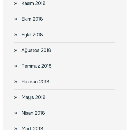
Kasım 2018
Ekim 2018
Eylül 2018
Ağustos 2018
Temmuz 2018
Haziran 2018
Mayıs 2018
Nisan 2018
Mart 2018