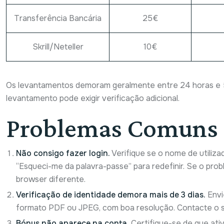
Transferência Bancária
25€
Skrill/Neteller
10€
Os levantamentos demoram geralmente entre 24 horas e 5
levantamento pode exigir verificação adicional.
Problemas Comuns 
Não consigo fazer login.
Verifique se o nome de utiliz
“Esqueci-me da palavra-passe” para redefinir. Se o prob
browser diferente.
Verificação de identidade demora mais de 3 dias.
Envi
formato PDF ou JPEG, com boa resolução. Contacte o s
Bónus não aparece na conta.
Certifique-se de que ati