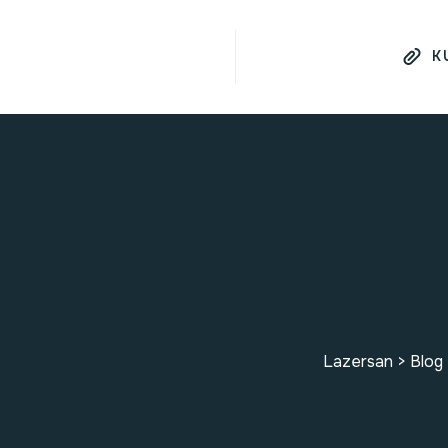
K
Lazersan
>
Blog