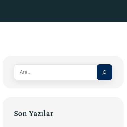
Son Yazılar