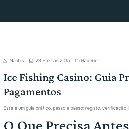
Nanbis
28 Haziran 2015
Haberler
Ice Fishing Casino: Guia Pr
Pagamentos
Este é um guia prático, passo a passo: registo, verificaçã
O Que Precisa Ante