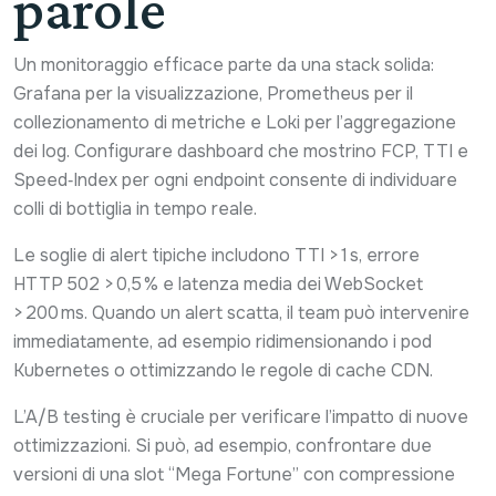
parole
Un monitoraggio efficace parte da una stack solida:
Grafana per la visualizzazione, Prometheus per il
collezionamento di metriche e Loki per l’aggregazione
dei log. Configurare dashboard che mostrino FCP, TTI e
Speed‑Index per ogni endpoint consente di individuare
colli di bottiglia in tempo reale.
Le soglie di alert tipiche includono TTI > 1 s, errore
HTTP 502 > 0,5 % e latenza media dei WebSocket
> 200 ms. Quando un alert scatta, il team può intervenire
immediatamente, ad esempio ridimensionando i pod
Kubernetes o ottimizzando le regole di cache CDN.
L’A/B testing è cruciale per verificare l’impatto di nuove
ottimizzazioni. Si può, ad esempio, confrontare due
versioni di una slot “Mega Fortune” con compressione