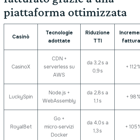
piattaforma ottimizzata
Tecnologie
Riduzione
Increme
Casinò
adottate
TTI
fattur
CDN +
da 3,2 s a
CasinoX
serverless su
+ 112 
0,9 s
AWS
Node.js +
da 2,8 s a
LuckySpin
+ 98 
WebAssembly
1,1 s
Go +
da 4,0 s a
RoyalBet
micro‑servizi
+ 105 
1,3 s
Docker