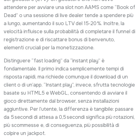
attendere per avviare una slot non AAMS come “Book of
Dead” o una sessione di live dealer tende a spendere più
a lungo, aumentando il suo LTV del 15‑20 %. Inoltre, la
velocità influisce sulla probabilità di completare il funnel di
registrazione e di riscattare bonus di benvenuto,
elementi cruciali per la monetizzazione.
Distinguere “fast loading” da “instant play” è
fondamentale. Il primo indica semplicemente tempi di
risposta rapidi, ma richiede comunque il download di un
client o di un’app. “Instant play”, invece, sfrutta tecnologie
basate su HTML5 e WebGL, consentendo di avviare il
gioco direttamente dal browser, senza installazioni
aggiuntive. Per l’utente, la differenza è tangibile: passare
da 5 secondi di attesa a 0,5 secondi significa più rotazioni,
più scommesse e, di conseguenza, più possibilità di
colpire un jackpot.