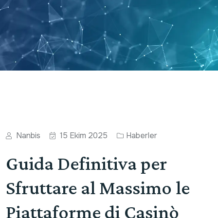
Nanbis
15 Ekim 2025
Haberler
Guida Definitiva per
Sfruttare al Massimo le
Piattaforme di Casinò