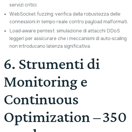
servizi critici.
WebSocket fuzzing: verifica della robustezza delle
connessioni in tempo reale contro payload malformati.
Load‑aware pentest: simulazione di attacchi DDoS
leggeri per assicurare che i meccanismi di auto‑scaling
non introducano latenza significativa.
6. Strumenti di
Monitoring e
Continuous
Optimization – 350