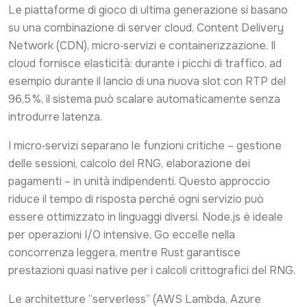
Le piattaforme di gioco di ultima generazione si basano
su una combinazione di server cloud, Content Delivery
Network (CDN), micro‑servizi e containerizzazione. Il
cloud fornisce elasticità: durante i picchi di traffico, ad
esempio durante il lancio di una nuova slot con RTP del
96,5 %, il sistema può scalare automaticamente senza
introdurre latenza.
I micro‑servizi separano le funzioni critiche – gestione
delle sessioni, calcolo del RNG, elaborazione dei
pagamenti – in unità indipendenti. Questo approccio
riduce il tempo di risposta perché ogni servizio può
essere ottimizzato in linguaggi diversi. Node.js è ideale
per operazioni I/O intensive, Go eccelle nella
concorrenza leggera, mentre Rust garantisce
prestazioni quasi native per i calcoli crittografici del RNG.
Le architetture “serverless” (AWS Lambda, Azure