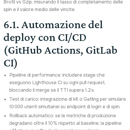
Brotli vs Gzip, misurando il tasso di completamento delle
spin e il valore medio delle vincite.
6.1. Automazione del
deploy con CI/CD
(GitHub Actions, GitLab
CI)
Pipeline di performance: includere stage che
eseguono Lighthouse CI su ogni pull request,
bloccando il merge se il TTI supera 1,2 s.
Test di carico: integrazione di k6 o Gatling per simulare
10 000 utenti simultanei su endpoint di login e di spin.
Rollback automatico: se le metriche di produzione
degradano oltre il 10 % rispetto al baseline, la pipeline