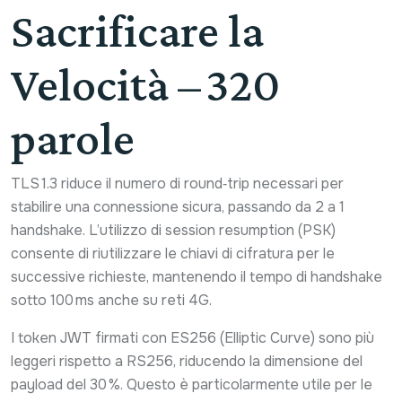
Sacrificare la
Velocità – 320
parole
TLS 1.3 riduce il numero di round‑trip necessari per
stabilire una connessione sicura, passando da 2 a 1
handshake. L’utilizzo di session resumption (PSK)
consente di riutilizzare le chiavi di cifratura per le
successive richieste, mantenendo il tempo di handshake
sotto 100 ms anche su reti 4G.
I token JWT firmati con ES256 (Elliptic Curve) sono più
leggeri rispetto a RS256, riducendo la dimensione del
payload del 30 %. Questo è particolarmente utile per le