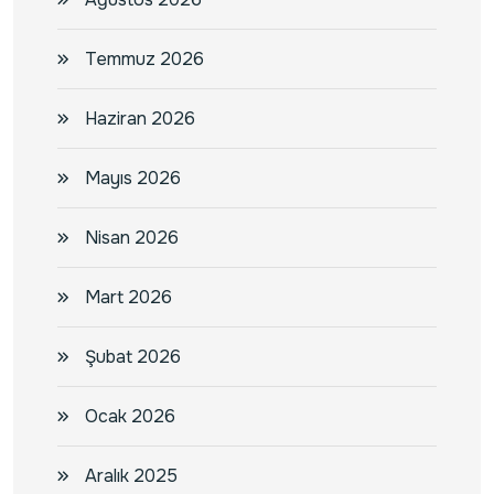
Temmuz 2026
Haziran 2026
Mayıs 2026
Nisan 2026
Mart 2026
Şubat 2026
Ocak 2026
Aralık 2025