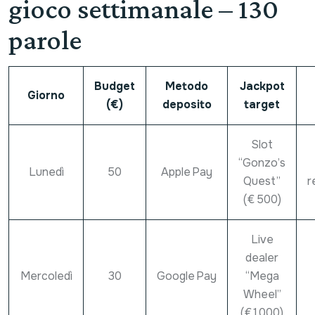
gioco settimanale – 130
parole
Budget
Metodo
Jackpot
Giorno
(€)
deposito
target
Slot
“Gonzo’s
Lunedì
50
Apple Pay
Quest”
r
(€ 500)
Live
dealer
Mercoledì
30
Google Pay
“Mega
Wheel”
(€ 1 000)