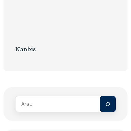
Nanbis