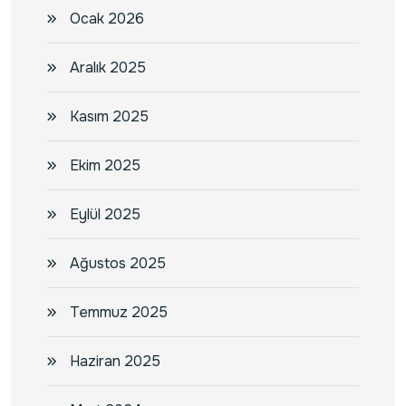
Ocak 2026
Aralık 2025
Kasım 2025
Ekim 2025
Eylül 2025
Ağustos 2025
Temmuz 2025
Haziran 2025