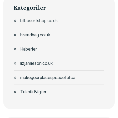
Kategoriler
bilbosurfshop.co.uk
breedbay.co.uk
Haberler
lizjamieson.co.uk
makeyourplacespeaceful.ca
Teknik Bilgiler