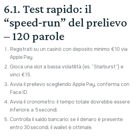
6.1. Test rapido: il
“speed‑run” del prelievo
– 120 parole
Registrati su un casinò con deposito minimo € 10 via
Apple Pay.
Gioca una slot a bassa volatilità (es. “Starburst”) e
vinci € 15.
Avvia il prelievo scegliendo Apple Pay, conferma con
Face ID.
Avvia il cronometro: il tempo totale dovrebbe essere
inferiore a 5 secondi.
Controlla il saldo bancario; se il denaro è presente
entro 30 secondi, il wallet è ottimale.