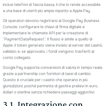
inclusi telefoni di fascia bassa, il che lo rende accessibile
a una base di utenti più ampia rispetto a Apple Pay.
Gli operatori devono registrarsi al Google Pay Business
Console, configurare le chiavi di firma digitale e
implementare le chiamate API per la creazione di
“PaymentDataRequest”. Il flusso è simile a quello di
Apple: il token generato viene inviato al server del casinò,
validato e, se approvato, i fondi vengono trasferiti al
conto collegato.
Google Pay supporta conversioni di valuta in tempo reale,
grazie a partnership con fornitori di tassi di cambio.
Questo è cruciale per i casinò che operano in più
giurisdizioni, poiché permette di gestire prelievi in euro,
dollari o sterline senza richiedere passaggi aggiuntivi.
3.1. Integrazione con