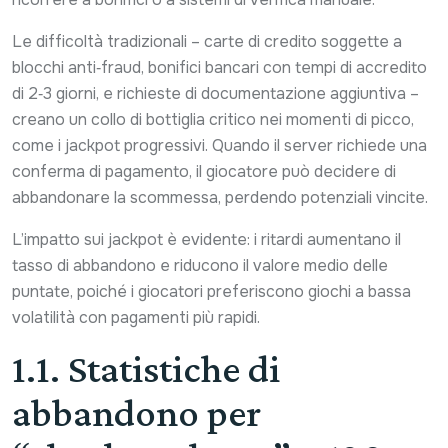
Le difficoltà tradizionali – carte di credito soggette a
blocchi anti‑fraud, bonifici bancari con tempi di accredito
di 2‑3 giorni, e richieste di documentazione aggiuntiva –
creano un collo di bottiglia critico nei momenti di picco,
come i jackpot progressivi. Quando il server richiede una
conferma di pagamento, il giocatore può decidere di
abbandonare la scommessa, perdendo potenziali vincite.
L’impatto sui jackpot è evidente: i ritardi aumentano il
tasso di abbandono e riducono il valore medio delle
puntate, poiché i giocatori preferiscono giochi a bassa
volatilità con pagamenti più rapidi.
1.1. Statistiche di
abbandono per