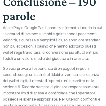
Conclusione – 190
parole
Apple Pay e Google Pay hanno trasformato il modo in cui
i giocatori di jackpot su mobile gestiscono i pagamenti:
velocità, sicurezza e semplicità d’uso sono ora standard,
non più eccezioni. I casinò che hanno adottato questi
wallet registrano tassi di conversione più alti, clienti più
fedeli e un valore medio del giocatore in crescita.
Se vuoi provare l’esperienza di un payout in pochi
secondi, scegli un casinò affidabile, verifica la presenza
dei wallet digitali e testa il “speed‑run” descritto nella
sezione 6. Ricorda sempre di giocare responsabilmente,
impostare limiti di spesa e controllare che l’operatore
possieda le licenze appropriate. Per ulteriori confronti e
una lista aggiornata di casino sicuri e lista casino non