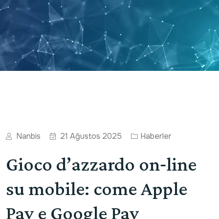
Nanbis
21 Ağustos 2025
Haberler
Gioco d’azzardo on‑line
su mobile: come Apple
Pay e Google Pay