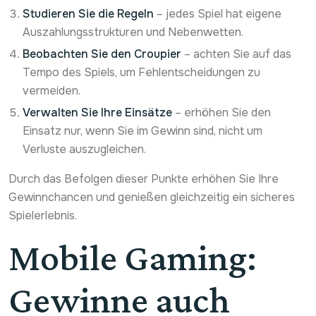
Studieren Sie die Regeln
– jedes Spiel hat eigene
Auszahlungsstrukturen und Nebenwetten.
Beobachten Sie den Croupier
– achten Sie auf das
Tempo des Spiels, um Fehlentscheidungen zu
vermeiden.
Verwalten Sie Ihre Einsätze
– erhöhen Sie den
Einsatz nur, wenn Sie im Gewinn sind, nicht um
Verluste auszugleichen.
Durch das Befolgen dieser Punkte erhöhen Sie Ihre
Gewinnchancen und genießen gleichzeitig ein sicheres
Spielerlebnis.
Mobile Gaming:
Gewinne auch