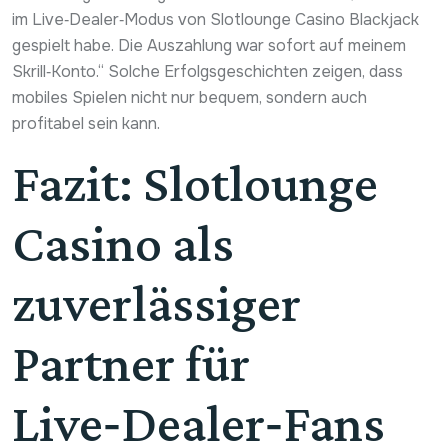
im Live‑Dealer‑Modus von Slotlounge Casino Blackjack
gespielt habe. Die Auszahlung war sofort auf meinem
Skrill‑Konto.“ Solche Erfolgsgeschichten zeigen, dass
mobiles Spielen nicht nur bequem, sondern auch
profitabel sein kann.
Fazit: Slotlounge
Casino als
zuverlässiger
Partner für
Live‑Dealer‑Fans