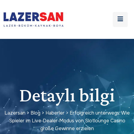
Detaylı bilgi
Lazersan
>
Blog
>
Haberler
>
Erfolgreich unterwegs: Wie
Spieler im Live‑Dealer‑Modus von Slotlounge Casino
große Gewinne erzielen