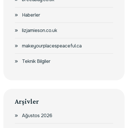
Haberler
lizjamieson.co.uk
makeyourplacespeaceful.ca
Teknik Bilgiler
Arşivler
Ağustos 2026