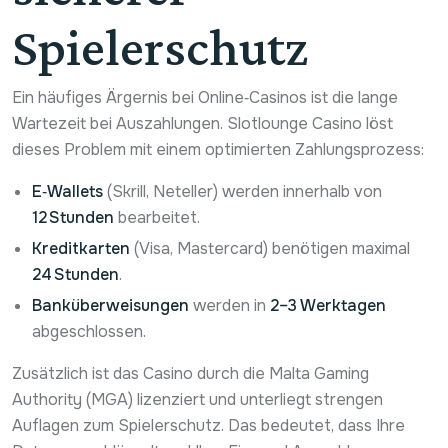
Spielerschutz
Ein häufiges Ärgernis bei Online‑Casinos ist die lange
Wartezeit bei Auszahlungen. Slotlounge Casino löst
dieses Problem mit einem optimierten Zahlungsprozess:
E‑Wallets
(Skrill, Neteller) werden innerhalb von
12 Stunden
bearbeitet.
Kreditkarten
(Visa, Mastercard) benötigen maximal
24 Stunden
.
Banküberweisungen
werden in
2–3 Werktagen
abgeschlossen.
Zusätzlich ist das Casino durch die Malta Gaming
Authority (MGA) lizenziert und unterliegt strengen
Auflagen zum Spielerschutz. Das bedeutet, dass Ihre