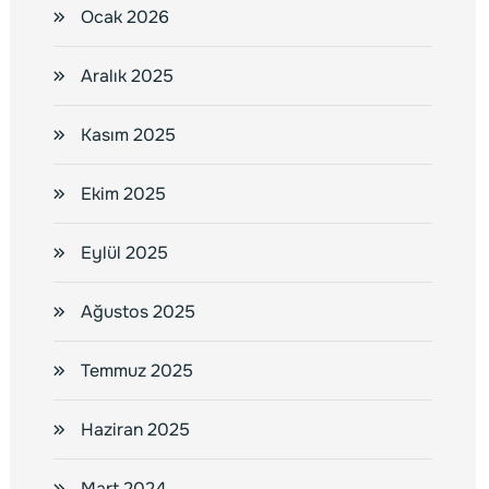
Ocak 2026
Aralık 2025
Kasım 2025
Ekim 2025
Eylül 2025
Ağustos 2025
Temmuz 2025
Haziran 2025
Mart 2024