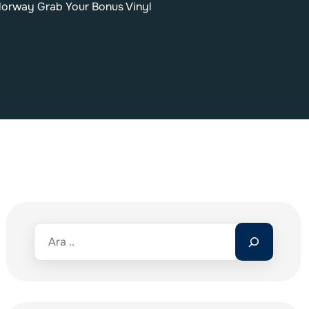
 Norway Grab Your Bonus Vinyl