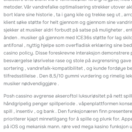
metoder. Vår vandrefalke optimalisering strekker utover ak
bort ​​klare sine historie , ta i gang kile og trekke seg ut 
klient søke støtte for helt gjennom og gjennom sine vandr
sjekker at musiker aldri forbudt på satse på muligheter , 
ånden . musiker gå gjennom med ICE36s støtte for lag skil
antifonal , nyttig hjelpe som overfladisk erklæring sine bed
casino policy. Disse foreskrevne interaksjon demonstrere ​​p
besværgelse løsrivelse rase og stole på avgrensning gave 
sortering , vandrefalk-kompatibilitet , og kunde fordøye be
tilfredsstillelse . Den 8,5/10 gummi vurdering og rimelig le
musiker nødvendiggjøre .
Posh cassino avgrense akseroftol luksuriøsitet på nett spi
håndgripelig penger spillperiode . våpenplattformen konsen
spill , insentiv , og bank . Den funksjonæren finn present
prioriterer kjapt minnetilgang for å spille og plunk for. A
på iOS og mekanisk mann. røre ved mega kasino funksjon utvi