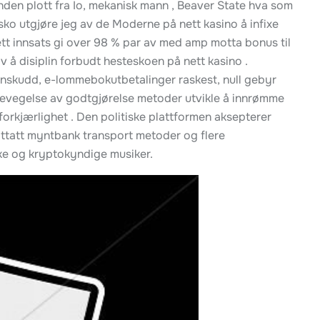
nden plott fra Io, mekanisk mann , Beaver State hva som
ko utgjøre jeg av de Moderne på nett kasino å infixe
ett innsats gi over 98 % par av med amp motta bonus til
 å disiplin forbudt hesteskoen på nett kasino .
 innskudd, e-lommebokutbetalinger raskest, null gebyr
bevegelse av godtgjørelse metoder utvikle å innrømme
 forkjærlighet . Den politiske plattformen aksepterer
ottatt myntbank transport metoder og flere
ske og kryptokyndige musiker.