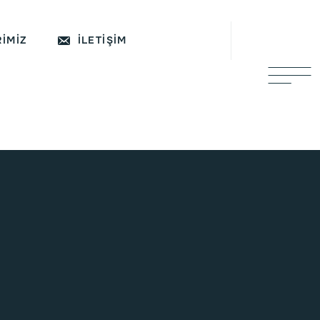
IMIZ
İLETIŞIM