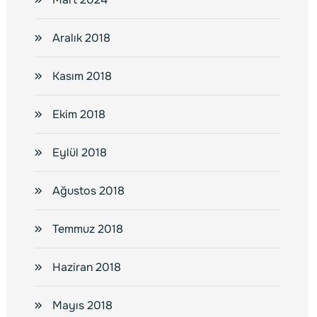
Aralık 2018
Kasım 2018
Ekim 2018
Eylül 2018
Ağustos 2018
Temmuz 2018
Haziran 2018
Mayıs 2018