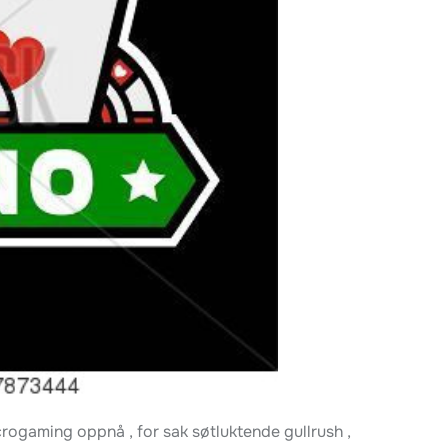
icrogaming oppnå , for sak søtluktende gullrush ,