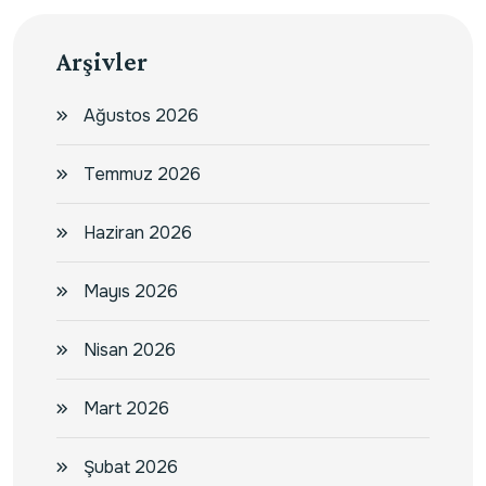
Arşivler
Ağustos 2026
Temmuz 2026
Haziran 2026
Mayıs 2026
Nisan 2026
Mart 2026
Şubat 2026