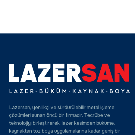
Lazersan, yenilikçi ve sürdürülebilir metal işleme
çözümleri sunan öncü bir firmadır. Tecrübe ve
teknolojiyi birleştirerek, lazer kesimden büküme,
kaynaktan toz boya uygulamalarına kadar geniş bir