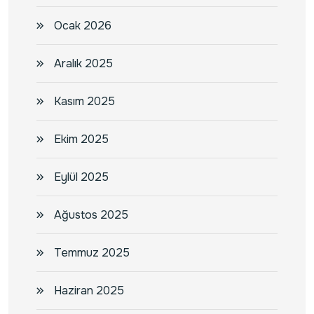
Ocak 2026
Aralık 2025
Kasım 2025
Ekim 2025
Eylül 2025
Ağustos 2025
Temmuz 2025
Haziran 2025