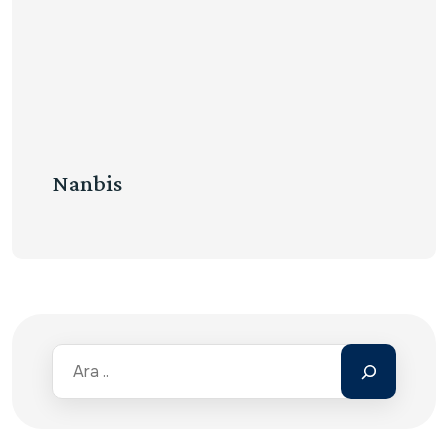
Nanbis