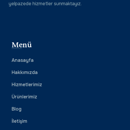
yelpazede hizmetler sunmaktayız.
Menü
Anasayfa
Hakkımızda
Hizmetlerimiz
Ürünlerimiz
Blog
İletişim