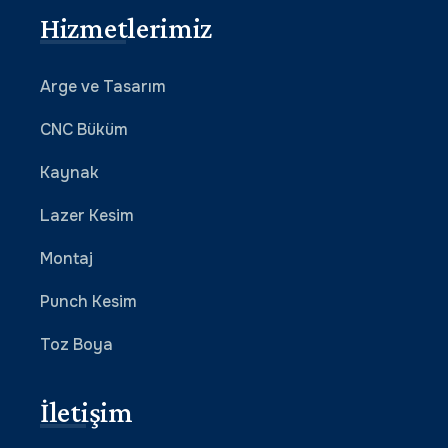
Hizmetlerimiz
Arge ve Tasarım
CNC Büküm
Kaynak
Lazer Kesim
Montaj
Punch Kesim
Toz Boya
İletişim