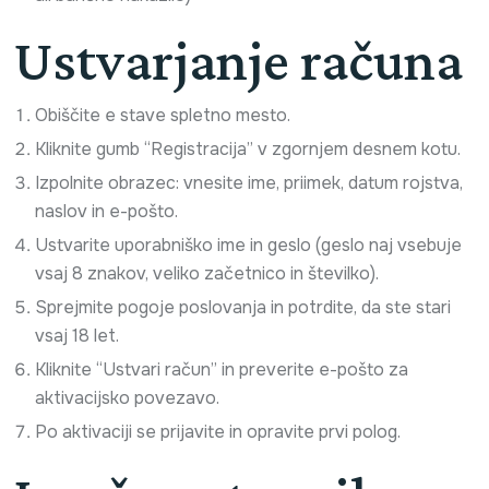
Ustvarjanje računa
Obiščite e stave spletno mesto.
Kliknite gumb “Registracija” v zgornjem desnem kotu.
Izpolnite obrazec: vnesite ime, priimek, datum rojstva,
naslov in e-pošto.
Ustvarite uporabniško ime in geslo (geslo naj vsebuje
vsaj 8 znakov, veliko začetnico in številko).
Sprejmite pogoje poslovanja in potrdite, da ste stari
vsaj 18 let.
Kliknite “Ustvari račun” in preverite e-pošto za
aktivacijsko povezavo.
Po aktivaciji se prijavite in opravite prvi polog.