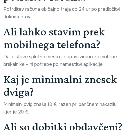
Potrditev računa običajno traja do 24 ur po predložitvi
dokumentov.
Ali lahko stavim prek
mobilnega telefona?
Da, e stave spletno mesto je optimizirano za mobilne
brskalnike – ni potrebe po namestitvi aplikacije.
Kaj je minimalni znesek
dviga?
Minimalni dvig znaša 10 €, razen pri bančnem nakazilu,
kjer je 20 €.
Ali so dobitki obdavčeni?