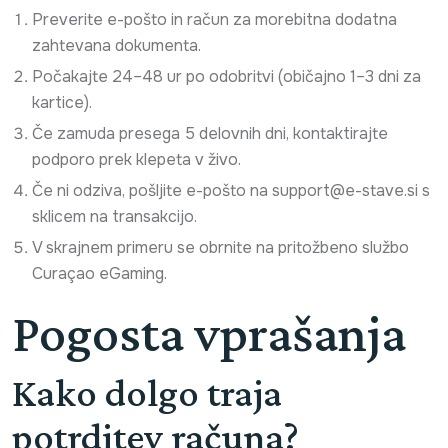
Preverite e-pošto in račun za morebitna dodatna
zahtevana dokumenta.
Počakajte 24–48 ur po odobritvi (običajno 1–3 dni za
kartice).
Če zamuda presega 5 delovnih dni, kontaktirajte
podporo prek klepeta v živo.
Če ni odziva, pošljite e-pošto na support@e-stave.si s
sklicem na transakcijo.
V skrajnem primeru se obrnite na pritožbeno službo
Curaçao eGaming.
Pogosta vprašanja
Kako dolgo traja
potrditev računa?