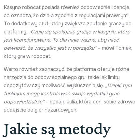
Kasyno robocat posiada również odpowiednie licencje,
co oznacza, że działa zgodnie z regulacjami prawnymi.
To dodatkowy atut, który zwiększa zaufanie graczy do
platformy.
„Czuję się spokojnie grając w kasynie, które
jest licencjonowane. To dla mnie ważne, aby mieć
pewność, że wszystko jest w porządku”
– mówi Tomek,
który gra w robocat.
Warto również zaznaczyć, że platforma oferuje różne
narzędzia do odpowiedzialnego gry, takie jak limity
depozytów czy możliwość wykluczenia się.
„Dzięki tym
funkcjom mogę kontrolować swoje wydatki i grać
odpowiedzialnie”
– dodaje Julia, która ceni sobie zdrowe
podejście do gier hazardowych.
Jakie są metody