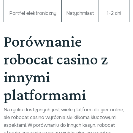
Portfel elektroniczny
Natychmiast
1-2 dni
Porównanie
robocat casino z
innymi
platformami
Na rynku dostępnych jest wiele platform do gier online,
ale robocat casino wyróżnia się kilkoma kluczowymi
aspektami. W porównaniu do innych kasyn, robocat
oferuje znacznie szerszy wybór gier, co czyni go