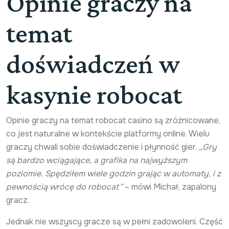
Opinie graczy na
temat
doświadczeń w
kasynie robocat
Opinie graczy na temat robocat casino są zróżnicowane,
co jest naturalne w kontekście platformy online. Wielu
graczy chwali sobie doświadczenie i płynność gier.
„Gry
są bardzo wciągające, a grafika na najwyższym
poziomie. Spędziłem wiele godzin grając w automaty, i z
pewnością wrócę do robocat”
– mówi Michał, zapalony
gracz.
Jednak nie wszyscy gracze są w pełni zadowoleni. Część