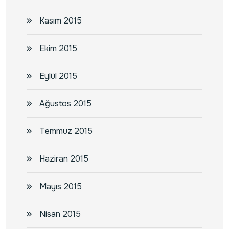
Kasım 2015
Ekim 2015
Eylül 2015
Ağustos 2015
Temmuz 2015
Haziran 2015
Mayıs 2015
Nisan 2015