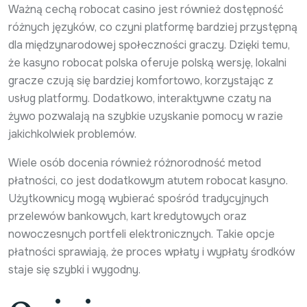
Ważną cechą robocat casino jest również dostępność
różnych języków, co czyni platformę bardziej przystępną
dla międzynarodowej społeczności graczy. Dzięki temu,
że kasyno robocat polska oferuje polską wersję, lokalni
gracze czują się bardziej komfortowo, korzystając z
usług platformy. Dodatkowo, interaktywne czaty na
żywo pozwalają na szybkie uzyskanie pomocy w razie
jakichkolwiek problemów.
Wiele osób docenia również różnorodność metod
płatności, co jest dodatkowym atutem robocat kasyno.
Użytkownicy mogą wybierać spośród tradycyjnych
przelewów bankowych, kart kredytowych oraz
nowoczesnych portfeli elektronicznych. Takie opcje
płatności sprawiają, że proces wpłaty i wypłaty środków
staje się szybki i wygodny.