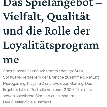
Das Spielangebot –
Vielfalt, Qualität
und die Rolle der
Loyalitätsprogram
me
Crazybuzzer Casino arbeitet mit den größten
Software‑Herstellern der Branche zusammen: NetEnt,
Microgaming, Play’n GO und Evolution Gaming. Das
Ergebnis ist ein Portfolio von über 2 000 Titeln, das
sowohl klassische Slots als auch moderne
Live‑Dealer‑Spiele umfasst.