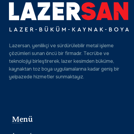
Lazersan, yenilikçi ve sürdürülebilir metal işleme
çözümleri sunan öncü bir firmadır. Tecrübe ve
teknolojiyi birleştirerek, lazer kesimden büküme,
kaynaktan toz boya uygulamalarına kadar geniş bir
yelpazede hizmetler sunmaktayız.
Menü