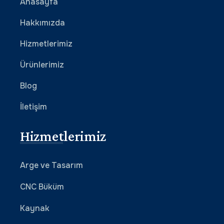
Anasayfa
Hakkımızda
Hizmetlerimiz
Ürünlerimiz
Blog
İletişim
Hizmetlerimiz
Arge ve Tasarım
CNC Büküm
Kaynak