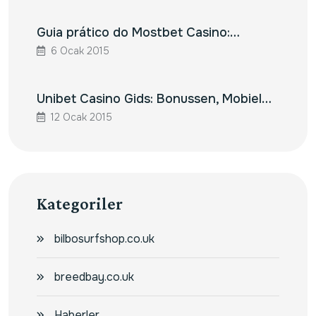
Guia prático do Mostbet Casino:…
6 Ocak 2015
Unibet Casino Gids: Bonussen, Mobiel…
12 Ocak 2015
Kategoriler
bilbosurfshop.co.uk
breedbay.co.uk
Haberler