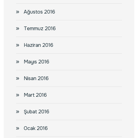
Ağustos 2016
Temmuz 2016
Haziran 2016
Mayıs 2016
Nisan 2016
Mart 2016
Şubat 2016
Ocak 2016