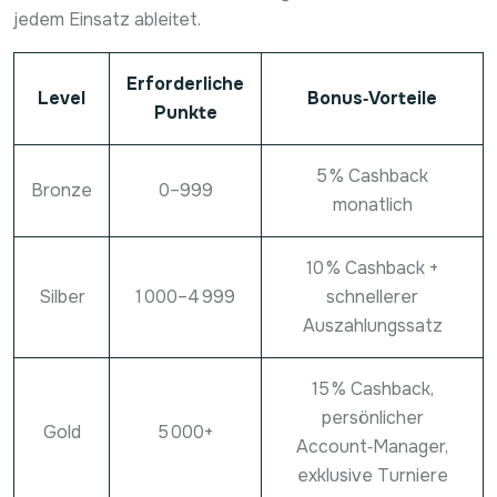
jedem Einsatz ableitet.
Erforderliche
Level
Bonus‑Vorteile
Punkte
5 % Cashback
Bronze
0–999
monatlich
10 % Cashback +
Silber
1 000–4 999
schnellerer
Auszahlungssatz
15 % Cashback,
persönlicher
Gold
5 000+
Account‑Manager,
exklusive Turniere