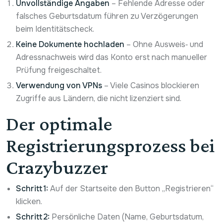
Unvollständige Angaben
– Fehlende Adresse oder
falsches Geburtsdatum führen zu Verzögerungen
beim Identitätscheck.
Keine Dokumente hochladen
– Ohne Ausweis‑ und
Adressnachweis wird das Konto erst nach manueller
Prüfung freigeschaltet.
Verwendung von VPNs
– Viele Casinos blockieren
Zugriffe aus Ländern, die nicht lizenziert sind.
Der optimale
Registrierungsprozess bei
Crazybuzzer
Schritt 1:
Auf der Startseite den Button „Registrieren“
klicken.
Schritt 2:
Persönliche Daten (Name, Geburtsdatum,