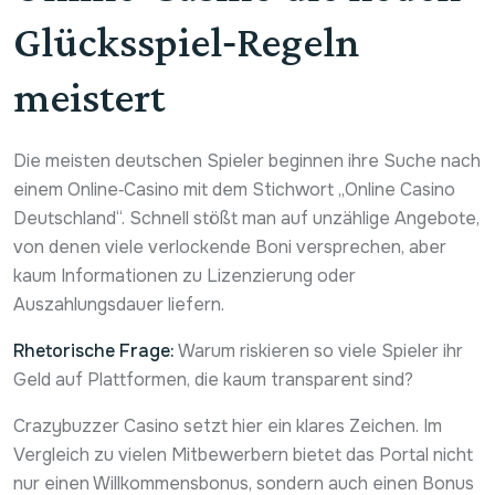
Glücksspiel‑Regeln
meistert
Die meisten deutschen Spieler beginnen ihre Suche nach
einem Online‑Casino mit dem Stichwort „Online Casino
Deutschland“. Schnell stößt man auf unzählige Angebote,
von denen viele verlockende Boni versprechen, aber
kaum Informationen zu Lizenzierung oder
Auszahlungsdauer liefern.
Rhetorische Frage:
Warum riskieren so viele Spieler ihr
Geld auf Plattformen, die kaum transparent sind?
Crazybuzzer Casino setzt hier ein klares Zeichen. Im
Vergleich zu vielen Mitbewerbern bietet das Portal nicht
nur einen Willkommensbonus, sondern auch einen Bonus