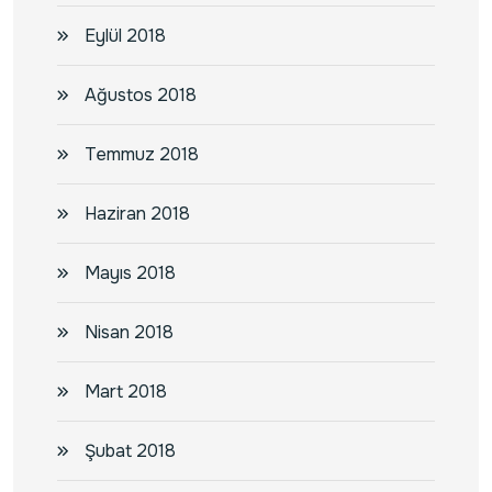
Eylül 2018
Ağustos 2018
Temmuz 2018
Haziran 2018
Mayıs 2018
Nisan 2018
Mart 2018
Şubat 2018