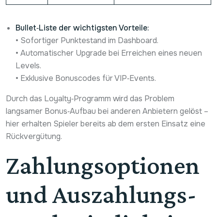
Bullet‑Liste der wichtigsten Vorteile:
• Sofortiger Punktestand im Dashboard.
• Automatischer Upgrade bei Erreichen eines neuen
Levels.
• Exklusive Bonuscodes für VIP‑Events.
Durch das Loyalty‑Programm wird das Problem
langsamer Bonus‑Aufbau bei anderen Anbietern gelöst –
hier erhalten Spieler bereits ab dem ersten Einsatz eine
Rückvergütung.
Zahlungsoptionen
und Auszahlungs­