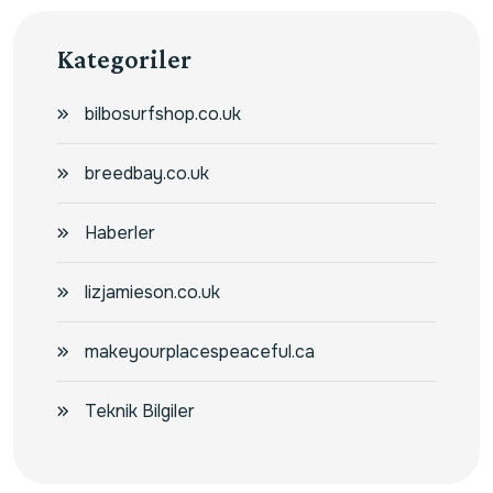
Kategoriler
bilbosurfshop.co.uk
breedbay.co.uk
Haberler
lizjamieson.co.uk
makeyourplacespeaceful.ca
Teknik Bilgiler