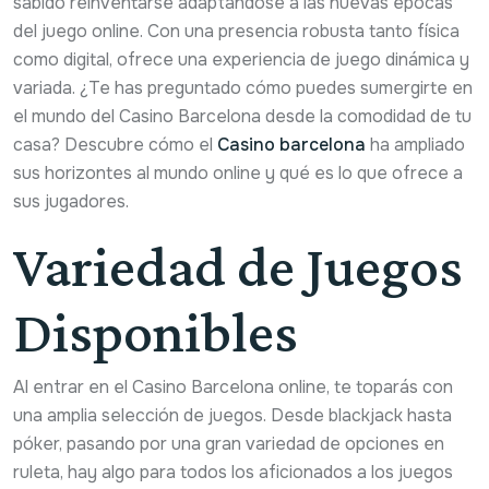
sabido reinventarse adaptándose a las nuevas épocas
del juego online. Con una presencia robusta tanto física
como digital, ofrece una experiencia de juego dinámica y
variada. ¿Te has preguntado cómo puedes sumergirte en
el mundo del Casino Barcelona desde la comodidad de tu
casa? Descubre cómo el
Casino barcelona
ha ampliado
sus horizontes al mundo online y qué es lo que ofrece a
sus jugadores.
Variedad de Juegos
Disponibles
Al entrar en el Casino Barcelona online, te toparás con
una amplia selección de juegos. Desde blackjack hasta
póker, pasando por una gran variedad de opciones en
ruleta, hay algo para todos los aficionados a los juegos