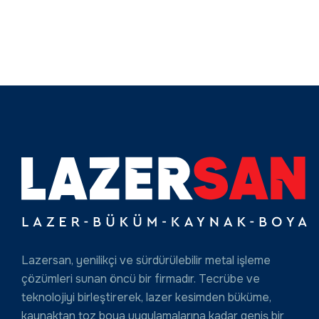
Lazersan, yenilikçi ve sürdürülebilir metal işleme
çözümleri sunan öncü bir firmadır. Tecrübe ve
teknolojiyi birleştirerek, lazer kesimden büküme,
kaynaktan toz boya uygulamalarına kadar geniş bir