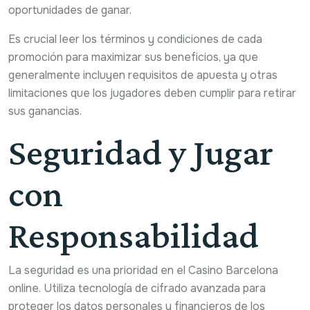
oportunidades de ganar.
Es crucial leer los términos y condiciones de cada
promoción para maximizar sus beneficios, ya que
generalmente incluyen requisitos de apuesta y otras
limitaciones que los jugadores deben cumplir para retirar
sus ganancias.
Seguridad y Jugar
con
Responsabilidad
La seguridad es una prioridad en el Casino Barcelona
online. Utiliza tecnología de cifrado avanzada para
proteger los datos personales y financieros de los