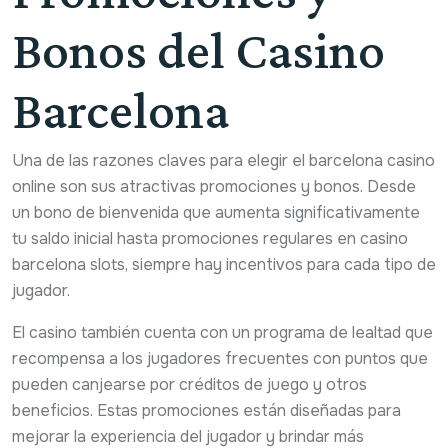
Bonos del Casino
Barcelona
Una de las razones claves para elegir el barcelona casino
online son sus atractivas promociones y bonos. Desde
un bono de bienvenida que aumenta significativamente
tu saldo inicial hasta promociones regulares en casino
barcelona slots, siempre hay incentivos para cada tipo de
jugador.
El casino también cuenta con un programa de lealtad que
recompensa a los jugadores frecuentes con puntos que
pueden canjearse por créditos de juego y otros
beneficios. Estas promociones están diseñadas para
mejorar la experiencia del jugador y brindar más