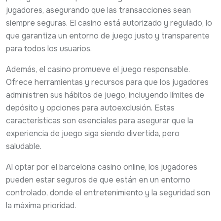
jugadores, asegurando que las transacciones sean
siempre seguras. El casino está autorizado y regulado, lo
que garantiza un entorno de juego justo y transparente
para todos los usuarios.
Además, el casino promueve el juego responsable.
Ofrece herramientas y recursos para que los jugadores
administren sus hábitos de juego, incluyendo límites de
depósito y opciones para autoexclusión. Estas
características son esenciales para asegurar que la
experiencia de juego siga siendo divertida, pero
saludable.
Al optar por el barcelona casino online, los jugadores
pueden estar seguros de que están en un entorno
controlado, donde el entretenimiento y la seguridad son
la máxima prioridad.