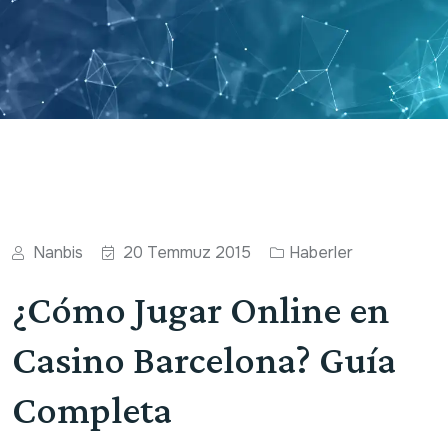
Nanbis
20 Temmuz 2015
Haberler
¿Cómo Jugar Online en
Casino Barcelona? Guía
Completa