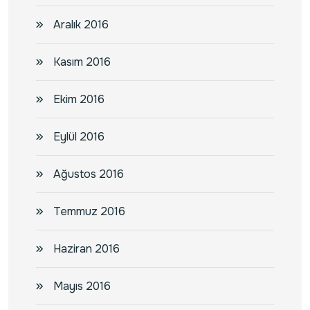
Aralık 2016
Kasım 2016
Ekim 2016
Eylül 2016
Ağustos 2016
Temmuz 2016
Haziran 2016
Mayıs 2016