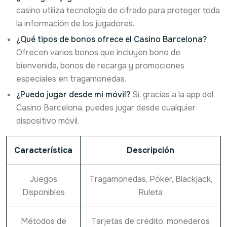
casino utiliza tecnología de cifrado para proteger toda
la información de los jugadores.
¿Qué tipos de bonos ofrece el Casino Barcelona?
Ofrecen varios bonos que incluyen bono de
bienvenida, bonos de recarga y promociones
especiales en tragamonedas.
¿Puedo jugar desde mi móvil?
Sí, gracias a la app del
Casino Barcelona, puedes jugar desde cualquier
dispositivo móvil.
Característica
Descripción
Juegos
Tragamonedas, Póker, Blackjack,
Disponibles
Ruleta
Métodos de
Tarjetas de crédito, monederos