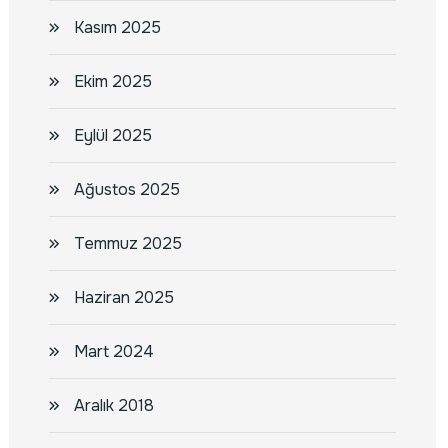
Kasım 2025
Ekim 2025
Eylül 2025
Ağustos 2025
Temmuz 2025
Haziran 2025
Mart 2024
Aralık 2018