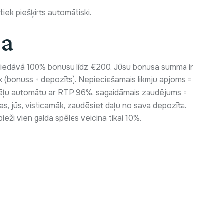
tiek piešķirts automātiski.
na
 piedāvā 100% bonusu līdz €200. Jūsu bonusa summa ir
5x (bonuss + depozīts). Nepieciešamais likmju apjoms =
pēļu automātu ar RTP 96%, sagaidāmais zaudējums =
bas, jūs, visticamāk, zaudēsiet daļu no sava depozīta.
eži vien galda spēles veicina tikai 10%.