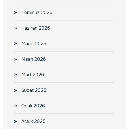
Temmuz 2026
Haziran 2026
Mayıs 2026
Nisan 2026
Mart 2026
Şubat 2026
Ocak 2026
Aralık 2025