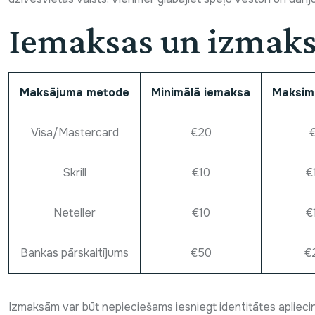
Iemaksas un izmak
Maksājuma metode
Minimālā iemaksa
Maksim
Visa/Mastercard
€20
Skrill
€10
€
Neteller
€10
€
Bankas pārskaitījums
€50
€
Izmaksām var būt nepieciešams iesniegt identitātes aplieci