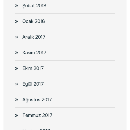
Şubat 2018
Ocak 2018
Aralık 2017
Kasım 2017
Ekim 2017
Eylül 2017
Ağustos 2017
Temmuz 2017