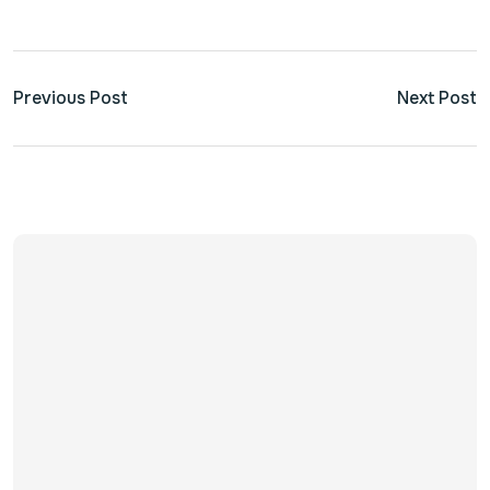
Previous Post
Next Post