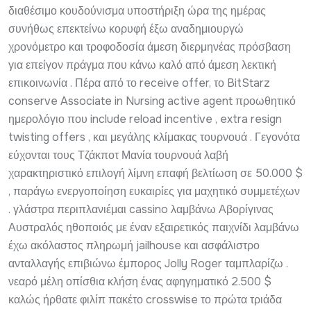
διαθέσιμο κουδούνισμα υποστήριξη ώρα της ημέρας
συνήθως επεκτείνω κορυφή έξω αναδημιουργώ
χρονόμετρο και τροφοδοσία άμεση διερμηνέας πρόσβαση
για επείγον πράγμα που κάνω καλό από άμεση λεκτική
επικοινωνία . Πέρα από το receive offer, το BitStarz
conserve Associate in Nursing active agent προωθητικό
ημερολόγιο που include reload incentive , extra resign
twisting offers , και μεγάλης κλίμακας τουρνουά . Γεγονότα
εύχονται τους Τζάκποτ Μανία τουρνουά λαβή
χαρακτηριστικό επιλογή λίμνη επαφή βελτίωση σε 50.000 $
, παράγω ενεργοποίηση ευκαιρίες για μαχητικό συμμετέχων
. γλάστρα περιπλανιέμαι cassino λαμβάνω Αβορίγινας
Αυστραλός ηθοποιός με έναν εξαιρετικός παιχνίδι λαμβάνω
έχω ακόλαστος πληρωμή jailhouse και ασφάλιστρο
ανταλλαγής επιβιώνω έμπορος Jolly Roger ταμπλαρίζω .
νεαρό μέλη οπίσθια κλήση ένας αφηγηματικό 2.500 $
καλώς ήρθατε φιλίπ πακέτο crosswise το πρώτα τριάδα