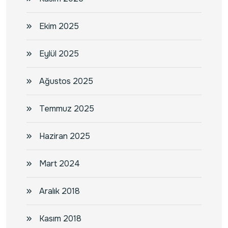
Ekim 2025
Eylül 2025
Ağustos 2025
Temmuz 2025
Haziran 2025
Mart 2024
Aralık 2018
Kasım 2018