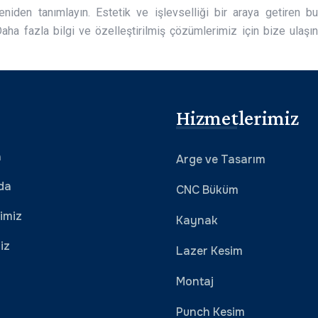
iden tanımlayın. Estetik ve işlevselliği bir araya getiren bu
 Daha fazla bilgi ve özelleştirilmiş çözümlerimiz için bize ulaşın
Hizmetlerimiz
a
Arge ve Tasarım
da
CNC Büküm
imiz
Kaynak
iz
Lazer Kesim
Montaj
Punch Kesim