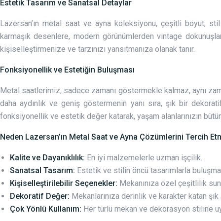
Estetik Tasarım ve Sanatsal Detaylar
Lazersan’ın metal saat ve ayna koleksiyonu, çeşitli boyut, stil
karmaşık desenlere, modern görünümlerden vintage dokunuşlara
kişiselleştirmenize ve tarzınızı yansıtmanıza olanak tanır.
Fonksiyonellik ve Estetiğin Buluşması
Metal saatlerimiz, sadece zamanı göstermekle kalmaz, aynı zaman
daha aydınlık ve geniş göstermenin yanı sıra, şık bir dekorati
fonksiyonellik ve estetik değer katarak, yaşam alanlarınızın büt
Neden Lazersan’ın Metal Saat ve Ayna Çözümlerini Tercih Etm
Kalite ve Dayanıklılık:
En iyi malzemelerle uzman işçilik.
Sanatsal Tasarım:
Estetik ve stilin öncü tasarımlarla buluşma
Kişiselleştirilebilir Seçenekler:
Mekanınıza özel çeşitlilik sun
Dekoratif Değer:
Mekanlarınıza derinlik ve karakter katan şık
Çok Yönlü Kullanım:
Her türlü mekan ve dekorasyon stiline uy