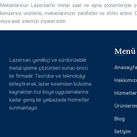
Mekanlarınızı Lazersan’ın metal saat ve ayna çözümleriyle yen
benzersiz ürünlerle, mekanlarınızın zarafetini ve stilini artırın.
veya web sitemizi ziyaret edin.
Menü
Lazersan, yenilikçi ve sürdürülebilir
Anasayf
metal işleme çözümleri sunan öncü
bir firmadır. Tecrübe ve teknolojiyi
Hakkımız
birleştirerek, lazer kesimden büküme,
kaynaktan toz boya uygulamalarına
Hizmetler
kadar geniş bir yelpazede hizmetler
Ürünlerim
sunmaktayız.
Blog
İletişim